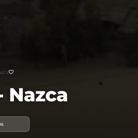
Nazca
 - Nazca
os