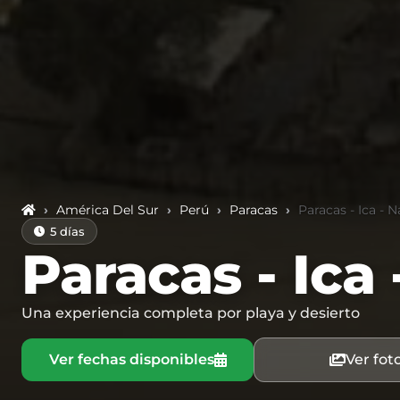
›
América Del Sur
›
Perú
›
Paracas
›
Paracas - Ica - 
5 días
Paracas - Ica
Una experiencia completa por playa y desierto
Ver fechas disponibles
Ver fot