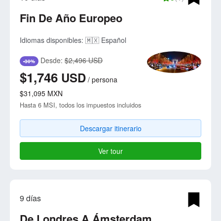
Fin De Año Europeo
Idiomas disponibles:
🇲🇽 Español
Desde:
$2,496 USD
-30%
$1,746
USD
/
persona
$31,095
MXN
Hasta 6 MSI, todos los impuestos incluidos
Descargar itinerario
Ver tour
9 días
De Londres A Ámsterdam