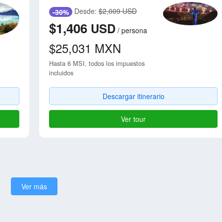
Desde:
$2,009 USD
-30%
$1,406
USD
/
persona
$25,031
MXN
Hasta 6 MSI, todos los impuestos
incluidos
Descargar itinerario
Ver tour
Ver más