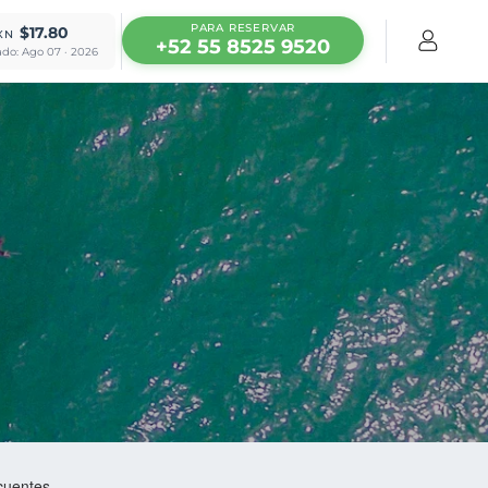
PARA RESERVAR
$17.80
XN
+52 55 8525 9520
ado: Ago 07 · 2026
cuentes