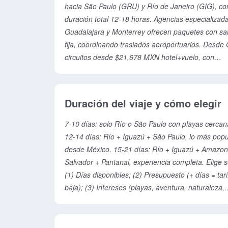
hacia São Paulo (GRU) y Río de Janeiro (GIG), co
duración total 12-18 horas. Agencias especializad
Guadalajara y Monterrey ofrecen paquetes con sal
fija, coordinando traslados aeroportuarios. Desde
circuitos desde $21,678 MXN hotel+vuelo, con
operadores como Travel Viajes Guadalajara. Des
MTY: tours con salida garantizada a destinos princ
(Río, Iguazú, Amazonas, Salvador). Salidas agen
Duración del viaje y cómo elegir
semanales o quincenales según demanda.
Recomendación: reserva directo con agencias
7-10 días: solo Río o São Paulo con playas cercan
mexicanas para mejor atención post-venta.
12-14 días: Río + Iguazú + São Paulo, lo más popu
desde México. 15-21 días: Río + Iguazú + Amazon
Salvador + Pantanal, experiencia completa. Elige 
(1) Días disponibles; (2) Presupuesto (+ días = tari
baja); (3) Intereses (playas, aventura, naturaleza,
cultura). Recomendación: mínimo 10 días para just
el viaje (vuelos largos, jet lag). Los circuitos 14-15
ofrecen mejor relación precio-experiencia. Conside