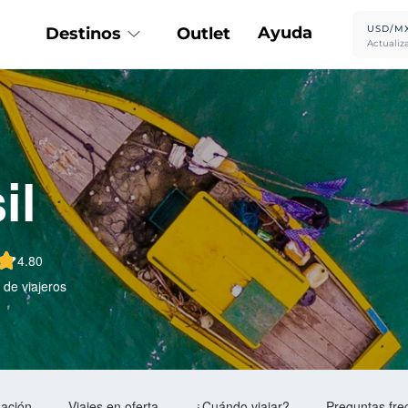
Ayuda
USD/M
Destinos
Outlet
Actualiz
il
4.80
de viajeros
mación
Viajes en oferta
¿Cuándo viajar?
Preguntas fre