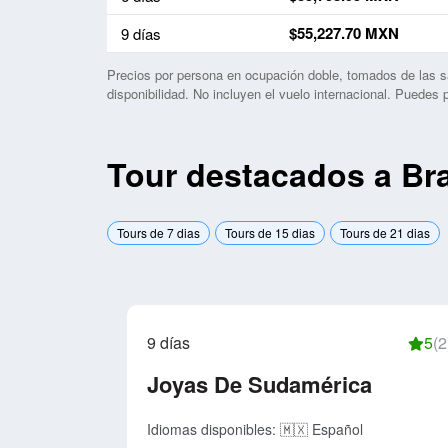
$55,227.70 MXN
9 días
Precios por persona en ocupación doble, tomados de las s
disponibilidad. No incluyen el vuelo internacional. Puedes
Tour destacados a Bra
Tours de 7 dias
Tours de 15 dias
Tours de 21 dias
9 días
5
(2
Joyas De Sudamérica
Idiomas disponibles:
🇲🇽 Español