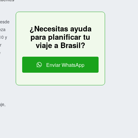
Desde
¿Necesitas ayuda
eza
para planificar tu
10 y
viaje a Brasil?
r
e
Enviar WhatsApp
je,