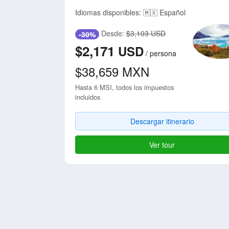
Idiomas disponibles:
🇲🇽 Español
Desde:
$3,103 USD
-30%
$2,171
USD
/
persona
$38,659
MXN
Hasta 6 MSI, todos los impuestos
incluidos
Descargar itinerario
Ver tour