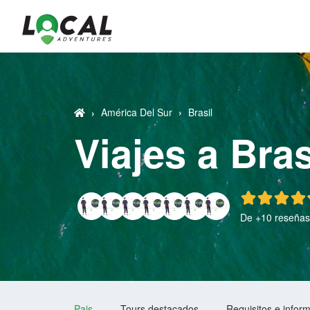
América Del Sur
›
Brasil
›
Viajes a Bras
De +10 reseñas 
Pais
Tours destacados
Requisitos e infor