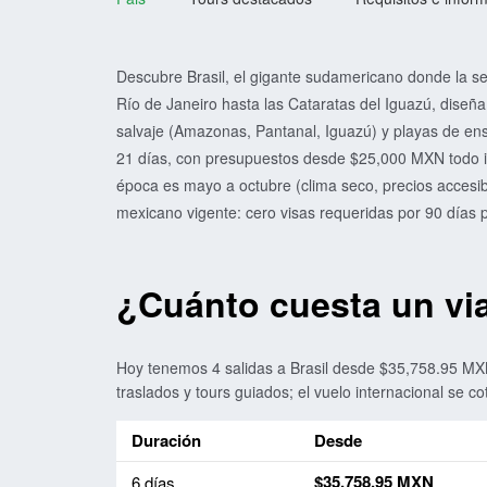
Descubre Brasil, el gigante sudamericano donde la s
Río de Janeiro hasta las Cataratas del Iguazú, diseña 
salvaje (Amazonas, Pantanal, Iguazú) y playas de ens
21 días, con presupuestos desde $25,000 MXN todo i
época es mayo a octubre (clima seco, precios accesib
mexicano vigente: cero visas requeridas por 90 días 
¿Cuánto cuesta un via
Hoy tenemos 4 salidas a Brasil desde $35,758.95 MXN
traslados y tours guiados; el vuelo internacional se co
Duración
Desde
Precio más bajo por duración para viajes a Brasil
$35,758.95 MXN
6 días