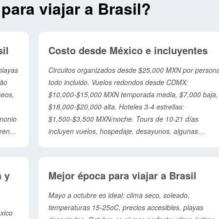
ara viajar a Brasil?
il
Costo desde México e incluyentes
playas
Circuitos organizados desde $25,000 MXN por person
São
todo incluido. Vuelos redondos desde CDMX:
seos,
$10,000-$15,000 MXN temporada media, $7,000 baja,
$18,000-$20,000 alta. Hoteles 3-4 estrellas:
imonio
$1,500-$3,500 MXN/noche. Tours de 10-21 días
prende
incluyen vuelos, hospedaje, desayunos, algunas
del
comidas, traslados, guía bilingüe y entradas a
ad
atracciones. Presupuesto diario: $1,800-$3,000 MXN
(mochilero), $4,500-$7,000 (gama media), $10,000+
 y
Mejor época para viajar a Brasil
Maceió
(lujo). Mejor tarifa: reserva 3-4 meses antes.
Mayo a octubre es ideal: clima seco, soleado,
temperaturas 15-25oC, precios accesibles, playas
xico