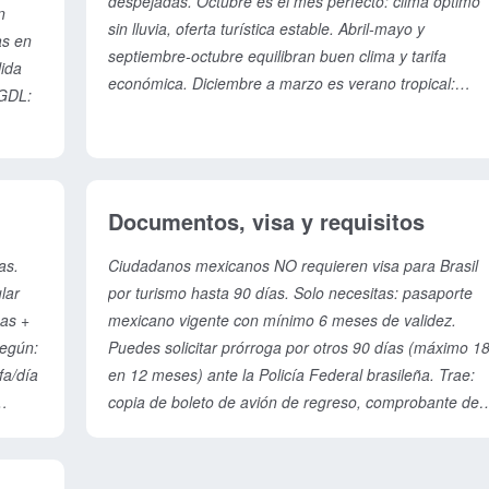
despejadas. Octubre es el mes perfecto: clima óptimo
n
sin lluvia, oferta turística estable. Abril-mayo y
as en
septiembre-octubre equilibran buen clima y tarifa
ida
económica. Diciembre a marzo es verano tropical:
 GDL:
30oC+, humedad elevada, pero es Carnaval (febrero-
marzo) en Río, Salvador y Olinda—fiesta única. Junio-
de
octubre: avistaje de ballenas jorobadas en Bahía. Fest
ipales
Juninas en junio con música, baile y comida regional.
dadas
Documentos, visa y requisitos
Evita: enero-febrero por calor extremo y aglomeracion
post-Carnaval.
as.
Ciudadanos mexicanos NO requieren visa para Brasil
lar
por turismo hasta 90 días. Solo necesitas: pasaporte
as +
mexicano vigente con mínimo 6 meses de validez.
según:
Puedes solicitar prórroga por otros 90 días (máximo 1
fa/día
en 12 meses) ante la Policía Federal brasileña. Trae:
copia de boleto de avión de regreso, comprobante de
ificar
alojamiento, prueba de fondos (tarjeta de
 días
crédito/extracto bancario). Seguro de viaje
ra: si
recomendado (cubre accidentes, hospitalización,