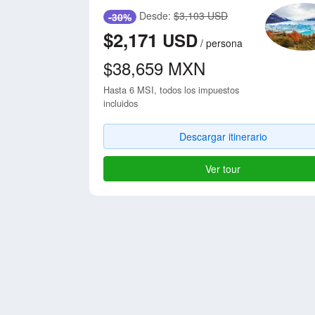
Desde:
$3,103 USD
-30%
$2,171
USD
/
persona
$38,659
MXN
Hasta 6 MSI, todos los impuestos
incluidos
Descargar itinerario
Ver tour