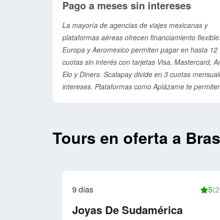
Pago a meses sin intereses
es tu primer Brasil, agrega 3-5 días extras para
aclimatación y sorpresas.
La mayoría de agencias de viajes mexicanas y
plataformas aéreas ofrecen financiamiento flexible.
Europa y Aeromexico permiten pagar en hasta 12
cuotas sin interés con tarjetas Visa, Mastercard, 
Elo y Diners. Scalapay divide en 3 cuotas mensual
intereses. Plataformas como Aplázame te permite
seleccionar el número de meses y confirman el cré
en segundos. Agencias como Travel Viajes y Logit
ofrecen paquetes con opciones de pago: 50% al
Tours en oferta a Bras
reservar, saldo a 30-60 días. Revisa con tu banco:
muchos ofrecen promociones exclusivas (0% en 6
meses) para paquetes turísticos. Seguro incluido:
algunos planes incluyen seguro de viaje al financia
9 días
5
(2
Joyas De Sudamérica