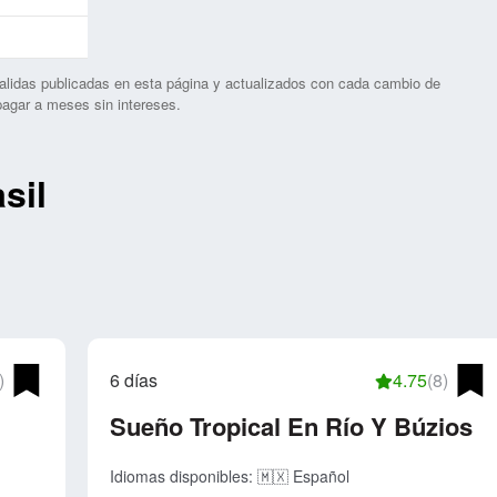
alidas publicadas en esta página y actualizados con cada cambio de
 pagar a meses sin intereses.
sil
)
6 días
4.75
(8)
Sueño Tropical En Río Y Búzios
Idiomas disponibles:
🇲🇽 Español