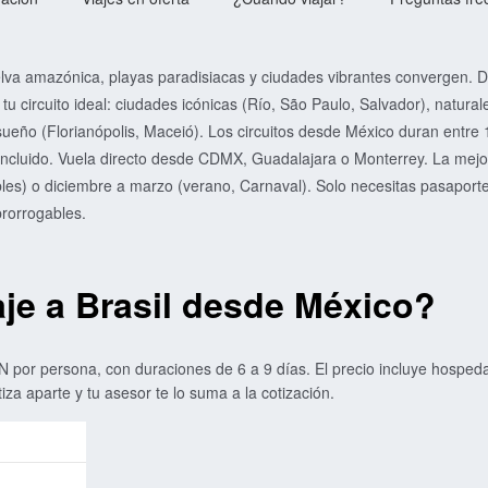
elva amazónica, playas paradisiacas y ciudades vibrantes convergen. 
tu circuito ideal: ciudades icónicas (Río, São Paulo, Salvador), natural
ueño (Florianópolis, Maceió). Los circuitos desde México duran entre 
ncluido. Vuela directo desde CDMX, Guadalajara o Monterrey. La mejo
les) o diciembre a marzo (verano, Carnaval). Solo necesitas pasaport
prorrogables.
je a Brasil desde México?
 por persona, con duraciones de 6 a 9 días. El precio incluye hospeda
tiza aparte y tu asesor te lo suma a la cotización.