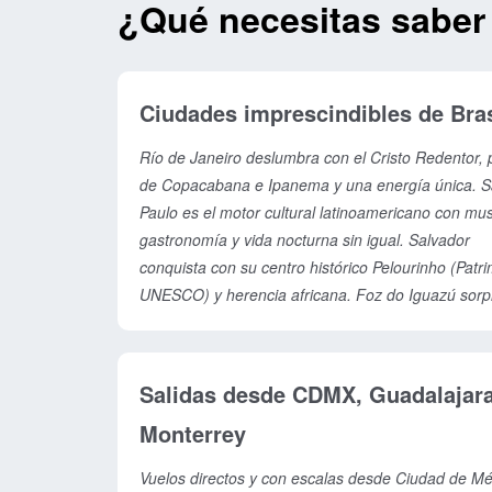
¿Qué necesitas saber p
Ciudades imprescindibles de Bras
Río de Janeiro deslumbra con el Cristo Redentor, 
de Copacabana e Ipanema y una energía única. 
Paulo es el motor cultural latinoamericano con mu
gastronomía y vida nocturna sin igual. Salvador
conquista con su centro histórico Pelourinho (Patr
UNESCO) y herencia africana. Foz do Iguazú sor
con las Cataratas, una de las maravillas naturales 
mundo. Florianópolis ofrece 40 playas y tranquilid
para familias y surfistas. Recife mezcla historia
Salidas desde CDMX, Guadalajara
holandesa, iglesias barrocas y plazas coloniales. 
Monterrey
fascina con piscinas naturales y aguas cristalinas.
Vuelos directos y con escalas desde Ciudad de Mé