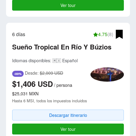
Ver tour
6 días
4.75
(8)
Sueño Tropical En Río Y Búzios
Idiomas disponibles:
🇲🇽 Español
Desde:
$2,009 USD
-30%
$1,406
USD
/
persona
$25,031
MXN
Hasta 6 MSI, todos los impuestos incluidos
Descargar itinerario
Ver tour