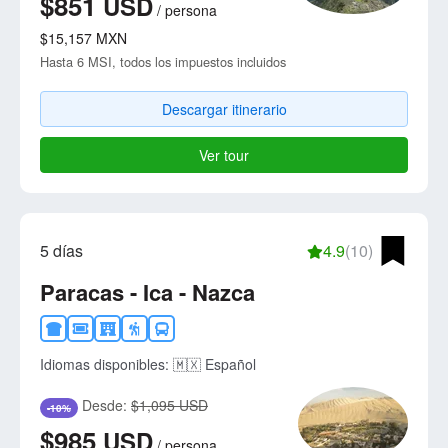
$851
USD
/
persona
$15,157
MXN
Hasta 6 MSI, todos los impuestos incluidos
Descargar itinerario
Ver tour
5 días
4.9
(10)
Paracas - Ica - Nazca
Idiomas disponibles:
🇲🇽 Español
Desde:
$1,095 USD
-10%
$985
USD
/
persona