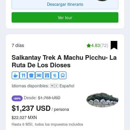
Descargar itinerario
Ver tour
7 días
4.83
(72)
Salkantay Trek A Machu Picchu- La
Ruta De Los Dioses
Idiomas disponibles:
🇲🇽 Español
Desde:
$1,768 USD
-30%
$1,237
USD
/
persona
$22,027
MXN
Hasta 6 MSI, todos los impuestos incluidos