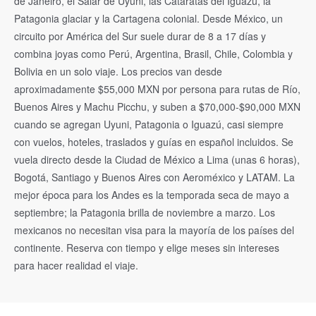
de Janeiro, el Salar de Uyuni, las Cataratas del Iguazú, la
Patagonia glaciar y la Cartagena colonial. Desde México, un
circuito por América del Sur suele durar de 8 a 17 días y
combina joyas como Perú, Argentina, Brasil, Chile, Colombia y
Bolivia en un solo viaje. Los precios van desde
aproximadamente $55,000 MXN por persona para rutas de Río,
Buenos Aires y Machu Picchu, y suben a $70,000-$90,000 MXN
cuando se agregan Uyuni, Patagonia o Iguazú, casi siempre
con vuelos, hoteles, traslados y guías en español incluidos. Se
vuela directo desde la Ciudad de México a Lima (unas 6 horas),
Bogotá, Santiago y Buenos Aires con Aeroméxico y LATAM. La
mejor época para los Andes es la temporada seca de mayo a
septiembre; la Patagonia brilla de noviembre a marzo. Los
mexicanos no necesitan visa para la mayoría de los países del
continente. Reserva con tiempo y elige meses sin intereses
para hacer realidad el viaje.