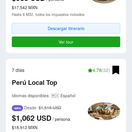
$17,542
MXN
Hasta 6 MSI, todos los impuestos incluidos
Descargar itinerario
Ver tour
7 días
4.78
(32)
Perú Local Top
Idiomas disponibles:
🇲🇽 Español
Desde:
$1,518 USD
-30%
$1,062
USD
/
persona
$18,912
MXN