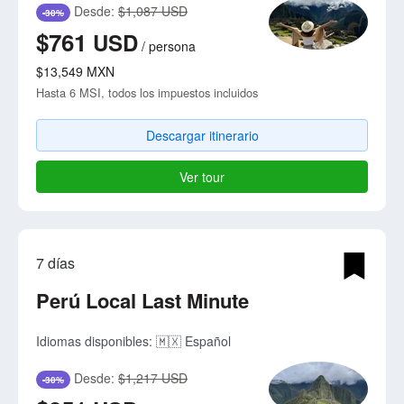
Desde:
$1,087 USD
-30%
$761
USD
/
persona
$13,549
MXN
Hasta 6 MSI, todos los impuestos incluidos
Descargar itinerario
Ver tour
7 días
Perú Local Last Minute
Idiomas disponibles:
🇲🇽 Español
Desde:
$1,217 USD
-30%