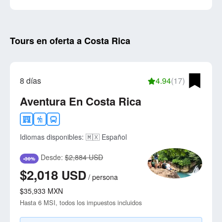
con tu agencia LocalAdventures más cercana.
Tours en oferta a Costa Rica
8 días
4.94
(17)
Aventura En Costa Rica
Idiomas disponibles:
🇲🇽 Español
Desde:
$2,884 USD
-30%
$2,018
USD
/
persona
$35,933
MXN
Hasta 6 MSI, todos los impuestos incluidos