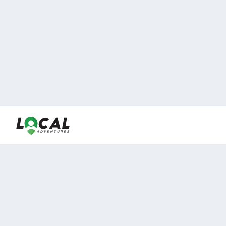
En LocalAdventures reunimos a los mejores expertos y
locales de experiencias al aire libre para acercarlos con
viajeros que desean vivir momentos únicos.
Sobre Nosotros
Buen Fin Viajes
¿Por qué elegirnos?
Club Local
Blog
Viajes en pagos