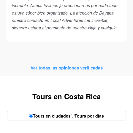
increíble. Nunca tuvimos je preocuparnos por nada todo
estuvo súper bien organizado. La atención de Dayana
nuestro contacto en Local Adventures fue increíble,
siempre estaba al pendiente de nuestro viaje y cualquier
duda que tuviéramos. Ame los rápidos y cada experiencia
que buscaron para nosotros, fue un gran precio por todo
lo que recibimos. Todos los transportes estaban
preparados y siempre fueron puntuales. El primer día que
llegamos a San José Fue lo único que no me encanto que
Ver todas las opiniones verificadas
fue que donde esta el hotel es una zona no tan segura y
me hubiera gustado haber conocido una zona más bonita
de San José. De todo lo demás no tengo ninguna queja
Tours en Costa Rica
cada guía y compañía en las que estuvimos involucradas
fueron increíbles.
Tours en ciudades
Tours por días