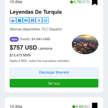
10 días
4.76
(373)
Leyendas De Turquía
Idiomas disponibles:
🇲🇽 Español
Desde:
$1,081 USD
-30%
$757
USD
/
persona
$13,475
MXN
Hasta 6 MSI, todos los impuestos incluidos
Descargar itinerario
Ver tour
10 días
4.69
(82)