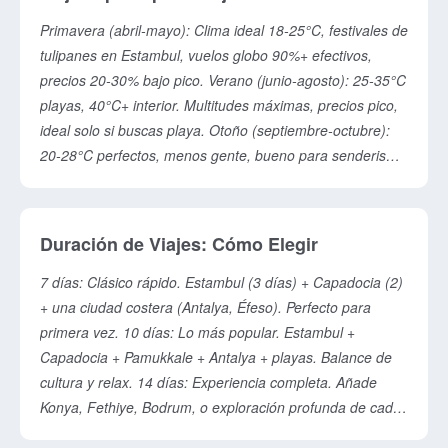
de viajes ofrecen paquetes "salida garantizada" con
fechas fijas.
Primavera (abril-mayo): Clima ideal 18-25°C, festivales de
tulipanes en Estambul, vuelos globo 90%+ efectivos,
precios 20-30% bajo pico. Verano (junio-agosto): 25-35°C
playas, 40°C+ interior. Multitudes máximas, precios pico,
ideal solo si buscas playa. Otoño (septiembre-octubre):
20-28°C perfectos, menos gente, bueno para senderismo
y ruinas. Invierno (noviembre-marzo): 5-15°C,
descuentos fuertes, lluvia posible. Recomendación: Mayo
es el mejor mes de todo el año. Evita julio-agosto si odias
Duración de Viajes: Cómo Elegir
aglomeraciones.
7 días: Clásico rápido. Estambul (3 días) + Capadocia (2)
+ una ciudad costera (Antalya, Éfeso). Perfecto para
primera vez. 10 días: Lo más popular. Estambul +
Capadocia + Pamukkale + Antalya + playas. Balance de
cultura y relax. 14 días: Experiencia completa. Añade
Konya, Fethiye, Bodrum, o exploración profunda de cada
región. 3-5 días: Solo Estambul o costa; no suficiente