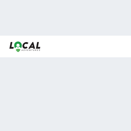
En LocalAdventures reunimos a los mejores expertos y
locales de experiencias al aire libre para acercarlos con
viajeros que desean vivir momentos únicos.
Sobre Nosotros
Buen Fin Viajes
¿Por qué elegirnos?
Club Local
Blog
Viajes en pagos
TOP DESTINOS
Viajes a Europa