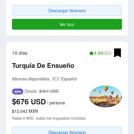
Descargar itinerario
Ver tour
10 días
4.69
(82)
Turquía De Ensueño
Idiomas disponibles:
🇲🇽 Español
Desde:
$967 USD
-30%
$676
USD
/
persona
$12,042
MXN
Hasta 6 MSI, todos los impuestos incluidos
Descargar itinerario