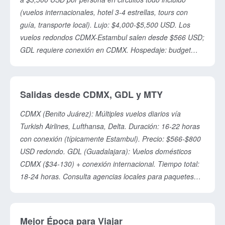
(vuelos internacionales, hotel 3-4 estrellas, tours con
guía, transporte local). Lujo: $4,000-$5,500 USD. Los
vuelos redondos CDMX-Estambul salen desde $566 USD;
GDL requiere conexión en CDMX. Hospedaje: budget
€10-15/noche; mid-range €50-100/noche; 5-estrellas €90-
200/noche. Comida de calle €2-5, desayuno buffet €15-
20. Turquía es 40-50% más barata que Europa
Salidas desde CDMX, GDL y MTY
Occidental. Moneda: Lira Turca (TRY); USD y EUR se
aceptan ampliamente.
CDMX (Benito Juárez): Múltiples vuelos diarios vía
Turkish Airlines, Lufthansa, Delta. Duración: 16-22 horas
con conexión (típicamente Estambul). Precio: $566-$800
USD redondo. GDL (Guadalajara): Vuelos domésticos
CDMX ($34-130) + conexión internacional. Tiempo total:
18-24 horas. Consulta agencias locales para paquetes
GDL-directo. MTY (Monterrey): Vuelos similares a GDL
con conexión CDMX. Mejor opción: viajar a CDMX un día
antes, descansar, y partir al día siguiente. Las agencias
Mejor Época para Viajar