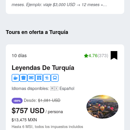
meses. Ejemplo: viaje $3,000 USD → 12 meses =
$250/mes. Depósito inicial: 20-30% típicamente.
Documentos: INE, RFC, estado de cuenta, nómina.
Procesa en 2-3 días hábiles. Ventaja: distribuye gasto, sin
Tours en oferta a Turquía
estrés financiero. Aplica a paquetes turísticos completos
(vuelo + hotel + tours). Consulta condiciones finales con
tu agencia.
10 días
4.76
(373)
Leyendas De Turquía
Idiomas disponibles:
🇲🇽 Español
Desde:
$1,081 USD
-30%
$757
USD
/
persona
$13,475
MXN
Hasta 6 MSI, todos los impuestos incluidos