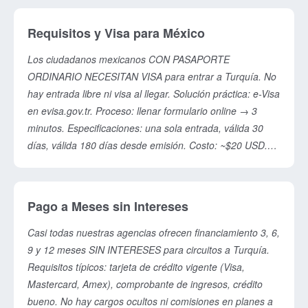
para Capadocia. Consejo: Más de 14 días permite
circuitos únicos (Costa Turquesa, Éfeso profundo).
Requisitos y Visa para México
Considera jet lag: suma 1-2 días de aclimatación al total.
Los ciudadanos mexicanos CON PASAPORTE
ORDINARIO NECESITAN VISA para entrar a Turquía. No
hay entrada libre ni visa al llegar. Solución práctica: e-Visa
en evisa.gov.tr. Proceso: llenar formulario online → 3
minutos. Especificaciones: una sola entrada, válida 30
días, válida 180 días desde emisión. Costo: ~$20 USD.
Requisitos: pasaporte válido 6+ meses desde entrada,
una página en blanco mínimo. Respuesta: típicamente 1
día. Consejo: tramita 5-7 días antes de partir (aunque es
Pago a Meses sin Intereses
rápido). Llevar impreso + digital. No hay solicitud
consular, sin cita previa. Pasaporte debe estar en buen
Casi todas nuestras agencias ofrecen financiamiento 3, 6,
estado, sin daños ni sellos superpuestos.
9 y 12 meses SIN INTERESES para circuitos a Turquía.
Requisitos típicos: tarjeta de crédito vigente (Visa,
Mastercard, Amex), comprobante de ingresos, crédito
bueno. No hay cargos ocultos ni comisiones en planes a