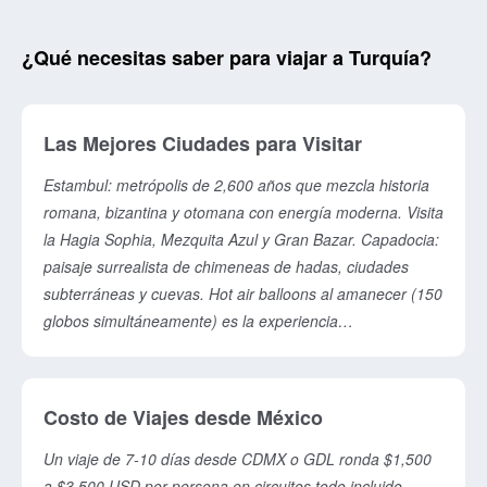
¿Qué necesitas saber para viajar a Turquía?
Las Mejores Ciudades para Visitar
Estambul: metrópolis de 2,600 años que mezcla historia
romana, bizantina y otomana con energía moderna. Visita
la Hagia Sophia, Mezquita Azul y Gran Bazar. Capadocia:
paisaje surrealista de chimeneas de hadas, ciudades
subterráneas y cuevas. Hot air balloons al amanecer (150
globos simultáneamente) es la experiencia
imprescindible. Antalya: playas turquesas, ruinas antiguas
(Sidé, Pérgamo), parques acuáticos y aventura al aire
libre. Incluye también Pamukkale (piscinas blancas de
Costo de Viajes desde México
travertino) y Éfeso (ciudad romana completa).
Un viaje de 7-10 días desde CDMX o GDL ronda $1,500
a $3,500 USD por persona en circuitos todo incluido