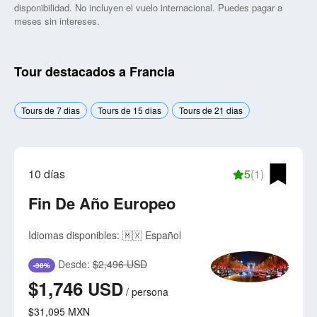
disponibilidad. No incluyen el vuelo internacional. Puedes pagar a
meses sin intereses.
Tour destacados a Francia
Tours de 7 dias
Tours de 15 dias
Tours de 21 dias
10 días
5
(1)
Fin De Año Europeo
Idiomas disponibles:
🇲🇽 Español
Desde:
$2,496 USD
-30%
$1,746
USD
/
persona
$31,095
MXN