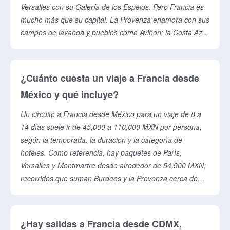
Versalles con su Galería de los Espejos. Pero Francia es
mucho más que su capital. La Provenza enamora con sus
campos de lavanda y pueblos como Aviñón; la Costa Azul
deslumbra con Niza, Cannes y Mónaco. Alsacia parece
salida de un cuento, con Colmar y Estrasburgo y sus
casas de colores en la Ruta del Vino. Normandía combina
¿Cuánto cuesta un viaje a Francia desde
historia, playas del Desembarco y el imponente Mont
México y qué incluye?
Saint-Michel, esa abadía que la marea rodea de mar. El
Valle del Loira suma castillos de ensueño y Burdeos,
Un circuito a Francia desde México para un viaje de 8 a
viñedos de fama mundial. Un buen circuito combina París
14 días suele ir de 45,000 a 110,000 MXN por persona,
con dos o tres de estas regiones para que veas la Francia
según la temporada, la duración y la categoría de
clásica y la más auténtica.
hoteles. Como referencia, hay paquetes de París,
Versalles y Montmartre desde alrededor de 54,900 MXN;
recorridos que suman Burdeos y la Provenza cerca de
74,900 MXN; y grandes circuitos que incluyen el Valle del
Loira, Normandía y la Riviera Francesa alrededor de
98,900 MXN. La mayoría de los paquetes incluyen vuelos
¿Hay salidas a Francia desde CDMX,
redondos, hospedaje con desayunos, traslados