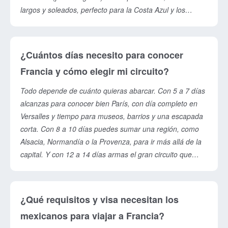
largos y soleados, perfecto para la Costa Azul y los
grandes festivales como el Festival de Cannes o el de
Aviñón, aunque con más gente y precios más altos. El
otoño trae tonos dorados en los viñedos y un ambiente
¿Cuántos días necesito para conocer
más relajado, ideal para Burdeos y el Valle del Loira. El
Francia y cómo elegir mi circuito?
invierno (diciembre a febrero) tiene su magia con los
mercados navideños de Alsacia, las luces de París y el
Todo depende de cuánto quieras abarcar. Con 5 a 7 días
esquí en los Alpes franceses. Para una primera vez, la
alcanzas para conocer bien París, con día completo en
primavera y el otoño ofrecen el mejor equilibrio entre
Versalles y tiempo para museos, barrios y una escapada
buen clima, disponibilidad y precio. Reserva con
corta. Con 8 a 10 días puedes sumar una región, como
anticipación si viajas en verano o Navidad.
Alsacia, Normandía o la Provenza, para ir más allá de la
capital. Y con 12 a 14 días armas el gran circuito que
combina París con la Costa Azul, la Provenza y el Valle
del Loira, o incluso enlaza Francia con España, Italia o
Suiza en un multidestino europeo. Para elegir, piensa en
¿Qué requisitos y visa necesitan los
tus intereses: arte e historia (París y el Louvre), pueblos
mexicanos para viajar a Francia?
con encanto (Alsacia), playa y glamour (Riviera),