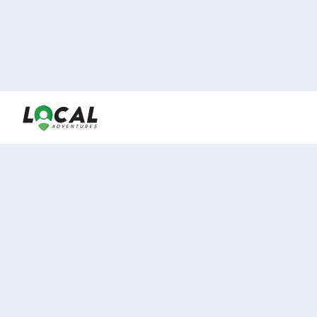
En LocalAdventures reunimos a los mejores expertos y
locales de experiencias al aire libre para acercarlos con
viajeros que desean vivir momentos únicos.
Sobre Nosotros
Buen Fin Viajes
¿Por qué elegirnos?
Club Local
Blog
Viajes en pagos
TOP DESTINOS