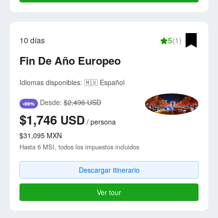
10 días
5
(1)
Fin De Año Europeo
Idiomas disponibles:
🇲🇽 Español
Desde:
$2,496 USD
-30%
$1,746
USD
/
persona
$31,095
MXN
Hasta 6 MSI, todos los impuestos incluidos
Descargar itinerario
Ver tour