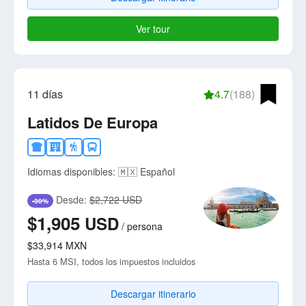
Ver tour
11 días
4.7
(188)
Latidos De Europa
Idiomas disponibles:
🇲🇽 Español
Desde:
$2,722 USD
-30%
$1,905
USD
/
persona
$33,914
MXN
Hasta 6 MSI, todos los impuestos incluidos
Descargar itinerario