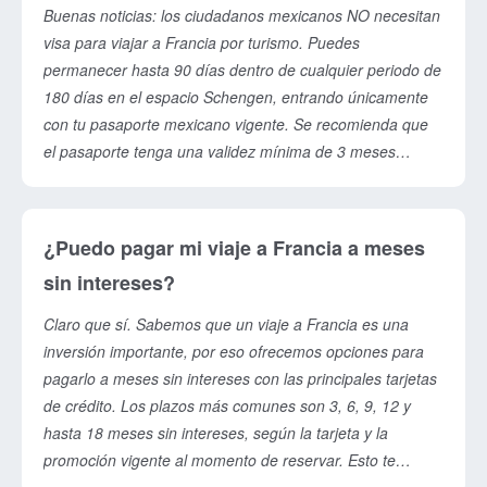
gastronomía y vino (Burdeos y Provenza). Un asesor de
Buenas noticias: los ciudadanos mexicanos NO necesitan
viajes te ayuda a equilibrar días, ritmo y presupuesto para
visa para viajar a Francia por turismo. Puedes
que no termines corriendo. Si es tu primera vez, no
permanecer hasta 90 días dentro de cualquier periodo de
intentes ver todo: mejor disfruta bien unas cuantas
180 días en el espacio Schengen, entrando únicamente
regiones.
con tu pasaporte mexicano vigente. Se recomienda que
el pasaporte tenga una validez mínima de 3 meses
posteriores a la fecha prevista de salida del espacio
Schengen, así que revísalo con tiempo y renuévalo si
está por vencer. En frontera es normal que te pidan
¿Puedo pagar mi viaje a Francia a meses
comprobar el motivo de tu viaje, por lo que conviene
sin intereses?
llevar impresos tu itinerario, reservas de hotel, vuelo de
regreso y comprobante de fondos suficientes. También es
Claro que sí. Sabemos que un viaje a Francia es una
muy recomendable contar con un seguro de viaje con
inversión importante, por eso ofrecemos opciones para
cobertura médica internacional, que suele exigirse para
pagarlo a meses sin intereses con las principales tarjetas
ingresar y que te protege ante cualquier imprevisto. En
de crédito. Los plazos más comunes son 3, 6, 9, 12 y
nuestros circuitos te orientamos con toda la
hasta 18 meses sin intereses, según la tarjeta y la
documentación para que llegues a Francia sin sorpresas.
promoción vigente al momento de reservar. Esto te