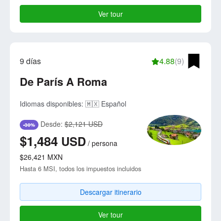
Ver tour
9 días
4.88
(9)
De París A Roma
Idiomas disponibles:
🇲🇽 Español
Desde:
$2,121 USD
-30%
$1,484
USD
/
persona
$26,421
MXN
Hasta 6 MSI, todos los impuestos incluidos
Descargar itinerario
Ver tour