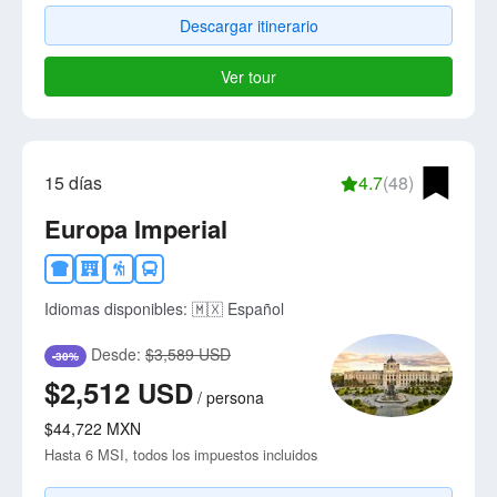
Descargar itinerario
Ver tour
15 días
4.7
(48)
Europa Imperial
Idiomas disponibles:
🇲🇽 Español
Desde:
$3,589 USD
-30%
$2,512
USD
/
persona
$44,722
MXN
Hasta 6 MSI, todos los impuestos incluidos