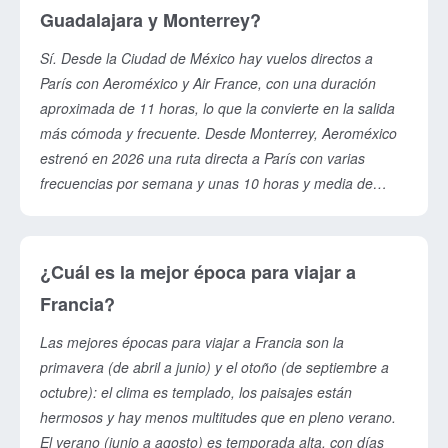
Guadalajara y Monterrey?
aeropuerto-hotel, transporte terrestre entre ciudades,
tours con guía en español y varias entradas a atracciones
Sí. Desde la Ciudad de México hay vuelos directos a
icónicas. Suele quedar por tu cuenta el seguro de viaje,
París con Aeroméxico y Air France, con una duración
algunas comidas, propinas y actividades opcionales,
aproximada de 11 horas, lo que la convierte en la salida
aunque casi siempre se pueden agregar a la cotización.
más cómoda y frecuente. Desde Monterrey, Aeroméxico
Lo mejor es armar tu paquete con un asesor para
estrenó en 2026 una ruta directa a París con varias
ajustarlo a tu presupuesto y fechas.
frecuencias por semana y unas 10 horas y media de
vuelo, ideal para viajeros del norte que ya no necesitan
escalar en CDMX. Desde Guadalajara, la mayoría de los
itinerarios salen con una conexión cómoda vía CDMX,
¿Cuál es la mejor época para viajar a
Estados Unidos o Europa (por ejemplo Madrid o
Francia?
Ámsterdam). En nuestros circuitos organizamos la salida
desde tu ciudad y coordinamos vuelos, traslados y
Las mejores épocas para viajar a Francia son la
hospedaje para que solo te preocupes por disfrutar. Si
primavera (de abril a junio) y el otoño (de septiembre a
viajas en grupo o en fechas específicas, conviene
octubre): el clima es templado, los paisajes están
reservar con anticipación para asegurar los mejores
hermosos y hay menos multitudes que en pleno verano.
horarios y tarifas desde tu aeropuerto de origen.
El verano (junio a agosto) es temporada alta, con días