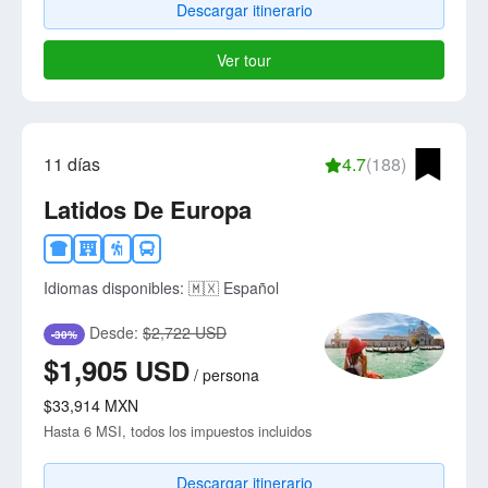
Descargar itinerario
Ver tour
11 días
4.7
(188)
Latidos De Europa
Idiomas disponibles:
🇲🇽 Español
Desde:
$2,722 USD
-30%
$1,905
USD
/
persona
$33,914
MXN
Hasta 6 MSI, todos los impuestos incluidos
Descargar itinerario