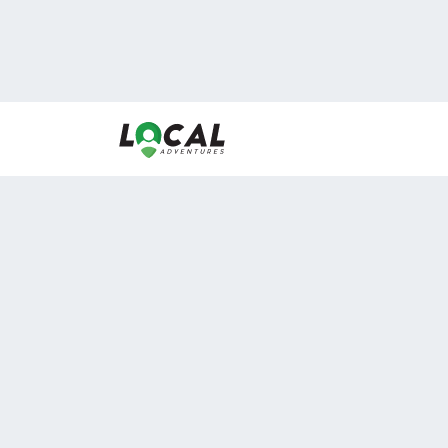
En LocalAdventures reunimos a los mejores expertos
de experiencias al aire libre para acercarlos con via
desean vivir momentos únicos.
Sobre Nosotros
Buen Fin Viajes
¿Por qué elegirnos?
Club Local
Blog
Viajes en pagos