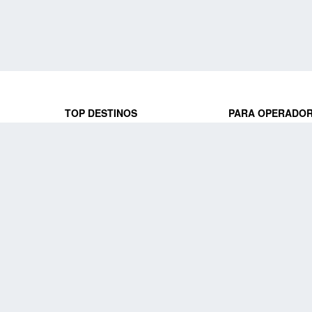
TOP DESTINOS
PARA OPERADO
 y locales
jeros que
Viajes a Europa
Trabaja con nosot
Viajes a Perú
Acceso a operado
Viajes a Egipto
PARA AGENCIAS 
Viajes a Canadá
Trabaja con nosot
Acceso a agencias