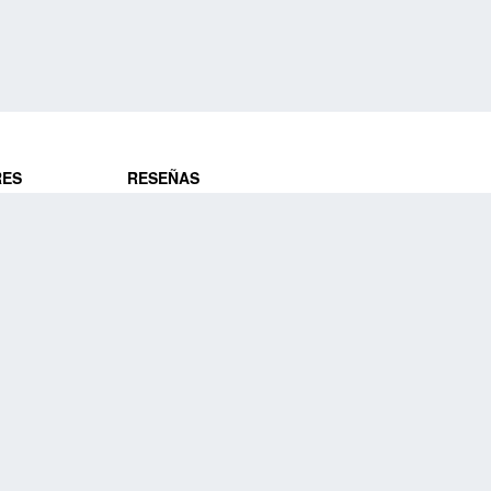
RES
RESEÑAS
ros
Opiniones de clientes
res
¿Es confiable?
Lo que dicen
DE VIAJES
Historias de viajeros
ros
NUESTRA EMPRESA
Nuestra promesa
Nuestra historia