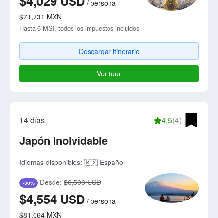
$4,029
USD
/
persona
$71,731
MXN
Hasta 6 MSI, todos los impuestos incluidos
Descargar itinerario
Ver tour
14 días
4.5
(4)
Japón Inolvidable
Idiomas disponibles:
🇲🇽 Español
Desde:
$6,506 USD
-30%
$4,554
USD
/
persona
$81,064
MXN