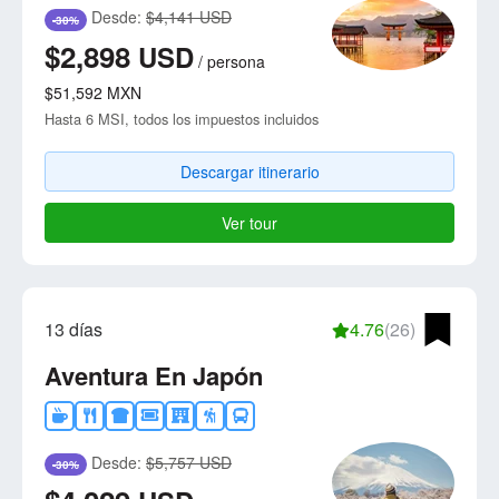
Desde:
$4,141 USD
-30%
$2,898
USD
/
persona
$51,592
MXN
Hasta 6 MSI, todos los impuestos incluidos
Descargar itinerario
Ver tour
13 días
4.76
(26)
Aventura En Japón
Desde:
$5,757 USD
-30%