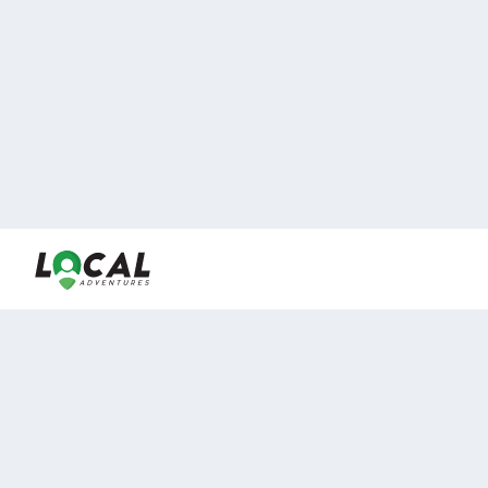
En LocalAdventures reunimos a los mejores expertos y
locales de experiencias al aire libre para acercarlos con
viajeros que desean vivir momentos únicos.
Sobre Nosotros
Buen Fin Viajes
¿Por qué elegirnos?
Club Local
Blog
Viajes en pagos