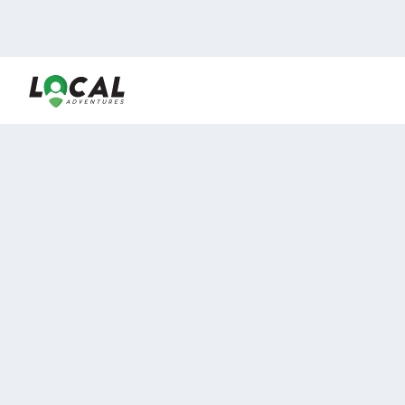
En LocalAdventures reunimos a los mejores expertos y
locales de experiencias al aire libre para acercarlos con
viajeros que desean vivir momentos únicos.
Sobre Nosotros
Buen Fin Viajes
¿Por qué elegirnos?
Club Local
Blog
Viajes en pagos
TOP DESTINOS
Viajes a Europa
Viajes a Perú