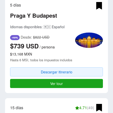
5 días
Praga Y Budapest
Idiomas disponibles:
🇲🇽 Español
Desde:
$822 USD
-10%
$739
USD
/
persona
$13,168
MXN
Hasta 6 MSI, todos los impuestos incluidos
Descargar itinerario
Ver tour
15 días
4.71
(49)