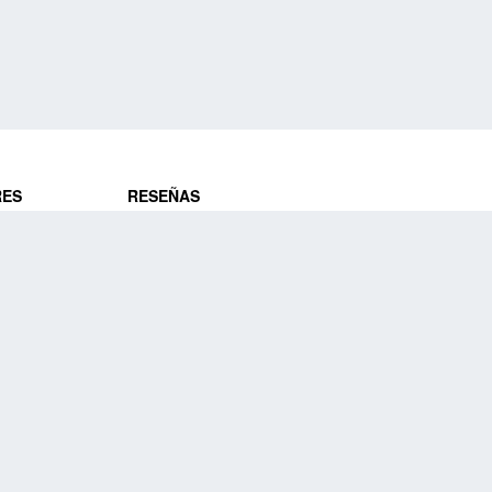
RES
RESEÑAS
ros
Opiniones de clientes
res
¿Es confiable?
Lo que dicen
DE VIAJES
Historias de viajeros
ros
NUESTRA EMPRESA
Nuestra promesa
Nuestra historia