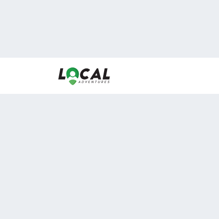
En LocalAdventures reunimos a los mejores expertos
de experiencias al aire libre para acercarlos con via
desean vivir momentos únicos.
Sobre Nosotros
Buen Fin Viajes
¿Por qué elegirnos?
Club Local
Blog
Viajes en pagos