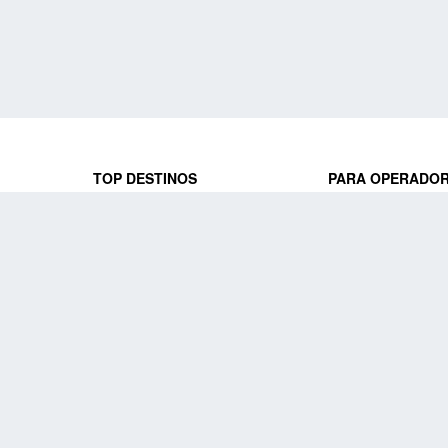
TOP DESTINOS
PARA OPERADO
 y locales
jeros que
Viajes a Europa
Trabaja con nosot
Viajes a Perú
Acceso a operado
Viajes a Egipto
PARA AGENCIAS 
Viajes a Canadá
Trabaja con nosot
Acceso a agencias