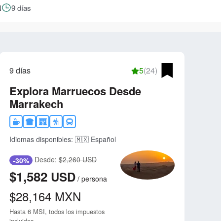
N
9 días
9 días
5
(24)
Explora Marruecos Desde
Marrakech
Idiomas disponibles:
🇲🇽 Español
Desde:
$2,260 USD
-30%
$1,582
USD
/
persona
$28,164
MXN
Hasta 6 MSI, todos los impuestos
incluidos