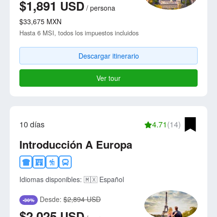
$1,891
USD
/
persona
$33,675
MXN
Hasta 6 MSI, todos los impuestos incluidos
Descargar itinerario
Ver tour
10 días
4.71
(14)
Introducción A Europa
Idiomas disponibles:
🇲🇽 Español
Desde:
$2,894 USD
-30%
$2,025
USD