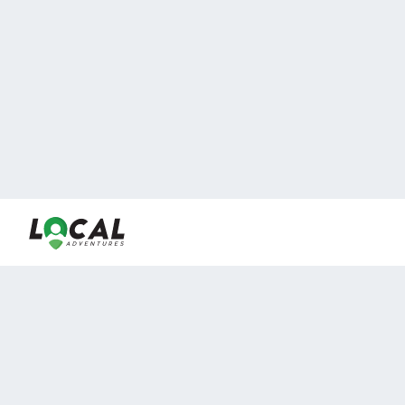
En LocalAdventures reunimos a los mejores expertos y
locales de experiencias al aire libre para acercarlos con
viajeros que desean vivir momentos únicos.
Sobre Nosotros
Buen Fin Viajes
¿Por qué elegirnos?
Club Local
Blog
Viajes en pagos