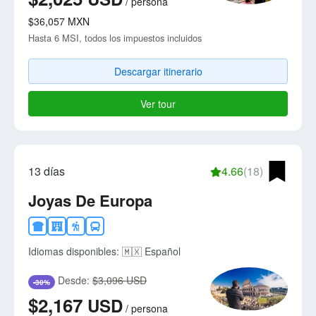
/
persona
$36,057
MXN
Hasta 6 MSI, todos los impuestos incluidos
Descargar itinerario
Ver tour
13 días
4.66
(18)
Joyas De Europa
Idiomas disponibles:
🇲🇽 Español
Desde:
$3,096 USD
-30%
$2,167
USD
/
persona