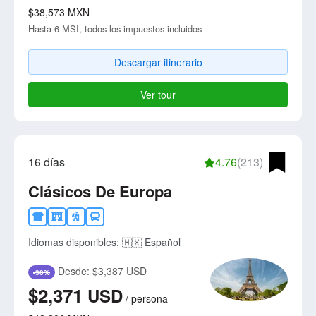
$38,573
MXN
Hasta 6 MSI, todos los impuestos incluidos
Descargar itinerario
Ver tour
16 días
4.76
(213)
Clásicos De Europa
Idiomas disponibles:
🇲🇽 Español
Desde:
$3,387 USD
-30%
$2,371
USD
/
persona