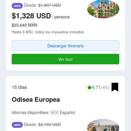
Desde:
$1,897 USD
-30%
$1,328
USD
/
persona
$23,640
MXN
Hasta 6 MSI, todos los impuestos incluidos
Descargar itinerario
Ver tour
15 días
4.71
(46)
Odisea Europea
Idiomas disponibles:
🇲🇽 Español
Desde:
$2,703 USD
-30%