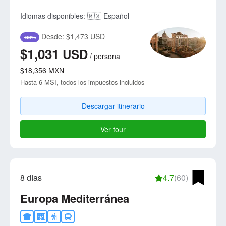
Idiomas disponibles:
🇲🇽 Español
Desde:
$1,473 USD
-30%
$1,031
USD
/
persona
$18,356
MXN
Hasta 6 MSI, todos los impuestos incluidos
Descargar itinerario
Ver tour
8 días
4.7
(60)
Europa Mediterránea