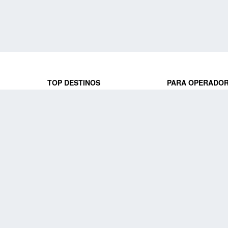
TOP DESTINOS
PARA OPERADO
 y locales
jeros que
Viajes a Europa
Trabaja con nosot
Viajes a Perú
Acceso a operado
Viajes a Egipto
PARA AGENCIAS 
Viajes a Canadá
Trabaja con nosot
Acceso a agencias