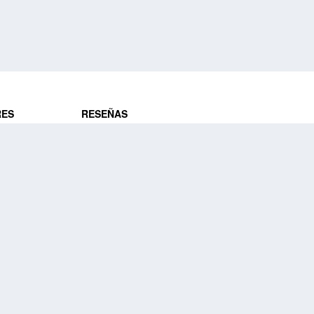
RES
RESEÑAS
ros
Opiniones de clientes
res
¿Es confiable?
Lo que dicen
DE VIAJES
Historias de viajeros
ros
NUESTRA EMPRESA
Nuestra promesa
Nuestra historia