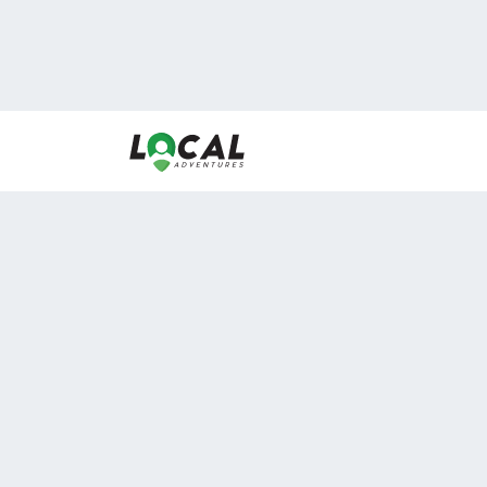
En LocalAdventures reunimos a los mejores expertos
de experiencias al aire libre para acercarlos con via
desean vivir momentos únicos.
Sobre Nosotros
Buen Fin Viajes
¿Por qué elegirnos?
Club Local
Blog
Viajes en pagos