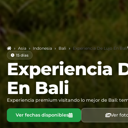
›
Asia
›
Indonesia
›
Bali
›
Experiencia De Lujo En Bali
15 días
Experiencia 
En Bali
Experiencia premium visitando lo mejor de Bali: templ
Ver fechas disponibles
Ver fot