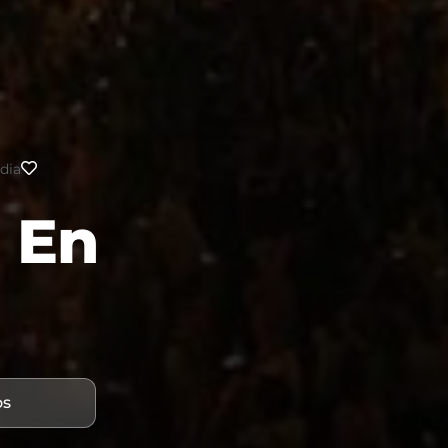
dia
 En
os