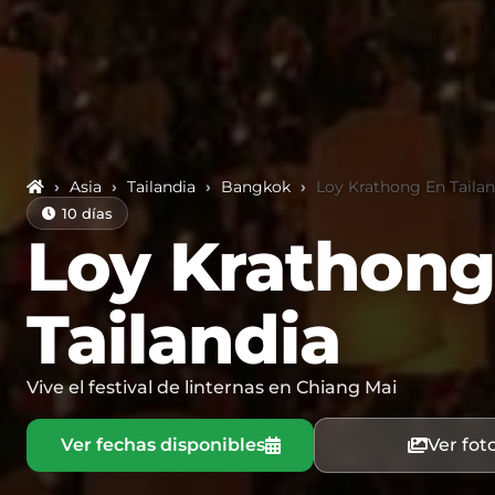
›
Asia
›
Tailandia
›
Bangkok
›
Loy Krathong En Tailan
10 días
Loy Krathong
Tailandia
Vive el festival de linternas en Chiang Mai
Ver fechas disponibles
Ver fot