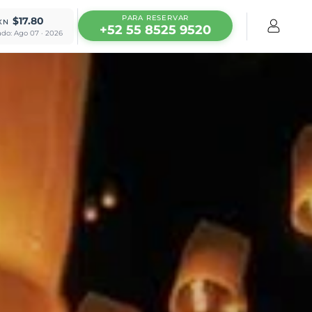
PARA RESERVAR
$17.80
XN
+52 55 8525 9520
ado: Ago 07 · 2026