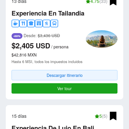
13 días
4.75
(33)
Experiencia En Tailandia
Desde:
$3,436 USD
-30%
$2,405
USD
/
persona
$42,816
MXN
Hasta 6 MSI, todos los impuestos incluidos
Descargar itinerario
Ver tour
15 días
5
(5)
Experiencia De Lujo En Bali