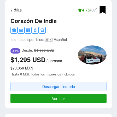
7 días
4.75
(37)
Corazón De India
Idiomas disponibles:
🇲🇽 Español
Desde:
$1,850 USD
-30%
$1,295
USD
/
persona
$23,056
MXN
Hasta 6 MSI, todos los impuestos incluidos
Descargar itinerario
Ver tour