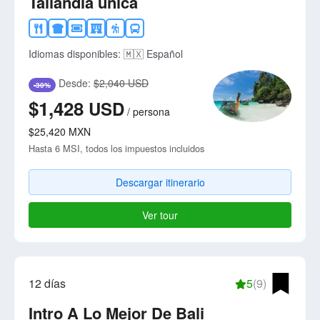
Tailandia única
Idiomas disponibles:
🇲🇽 Español
Desde:
$2,040 USD
-30%
$1,428
USD
/
persona
$25,420
MXN
Hasta 6 MSI, todos los impuestos incluidos
Descargar itinerario
Ver tour
12 días
5
(9)
Intro A Lo Mejor De Bali