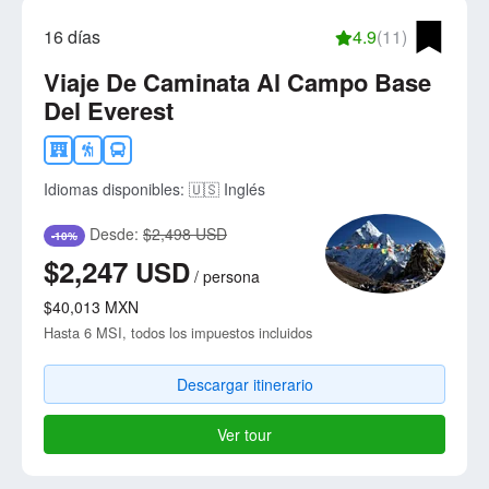
16 días
4.9
(11)
Viaje De Caminata Al Campo Base
Del Everest
Idiomas disponibles:
🇺🇸 Inglés
Desde:
$2,498 USD
-10%
$2,247
USD
/
persona
$40,013
MXN
Hasta 6 MSI, todos los impuestos incluidos
Descargar itinerario
Ver tour