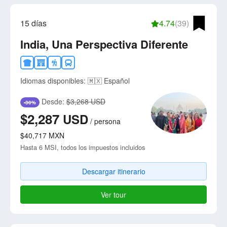
15 días
4.74
(39)
India, Una Perspectiva Diferente
Idiomas disponibles:
🇲🇽 Español
Desde:
$3,268 USD
-30%
$2,287
USD
/
persona
$40,717
MXN
Hasta 6 MSI, todos los impuestos incluidos
Descargar itinerario
Ver tour