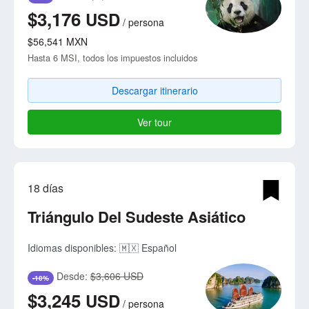
$3,176
USD
/
persona
$56,541
MXN
Hasta 6 MSI, todos los impuestos incluidos
Descargar itinerario
Ver tour
18 días
Triángulo Del Sudeste Asiático
Idiomas disponibles:
🇲🇽 Español
Desde:
$3,606 USD
-10%
$3,245
USD
/
persona