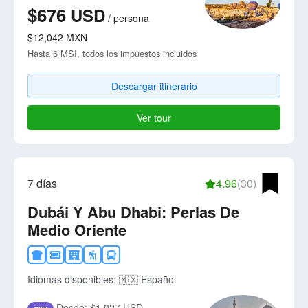
$676
USD
/
persona
$12,042
MXN
Hasta 6 MSI, todos los impuestos incluidos
Descargar itinerario
Ver tour
7 días
4.96
(30)
Dubái Y Abu Dhabi: Perlas De
Medio Oriente
Idiomas disponibles:
🇲🇽 Español
Desde:
$1,027 USD