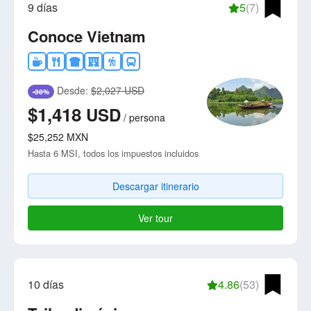
9 días
5
(7)
Conoce Vietnam
Desde:
$2,027 USD
-30%
$1,418
USD
/
persona
$25,252
MXN
Hasta 6 MSI, todos los impuestos incluidos
Descargar itinerario
Ver tour
10 días
4.86
(53)