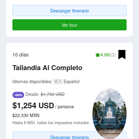
Descargar itinerario
Ver tour
10 días
4.66
(3)
Tailandia Al Completo
Idiomas disponibles:
🇲🇽 Español
Desde:
$1,792 USD
-30%
$1,254
USD
/
persona
$22,330
MXN
Hasta 6 MSI, todos los impuestos incluidos
Descargar itinerario