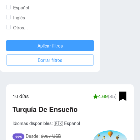
Español
Inglés
Otros...
Aplicar filtros
Borrar filtros
10 días
4.69
(85)
Turquía De Ensueño
Idiomas disponibles:
🇲🇽 Español
Desde:
$967 USD
-30%