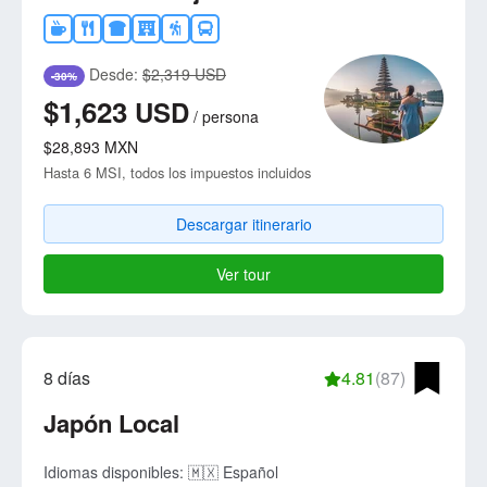
Desde:
$2,319 USD
-30%
$1,623
USD
/
persona
$28,893
MXN
Hasta 6 MSI, todos los impuestos incluidos
Descargar itinerario
Ver tour
8 días
4.81
(87)
Japón Local
Idiomas disponibles:
🇲🇽 Español