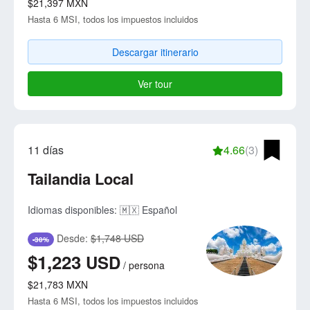
$21,397
MXN
Hasta 6 MSI, todos los impuestos incluidos
Descargar itinerario
Ver tour
11 días
4.66
(3)
Tailandia Local
Idiomas disponibles:
🇲🇽 Español
Desde:
$1,748 USD
-30%
$1,223
USD
/
persona
$21,783
MXN
Hasta 6 MSI, todos los impuestos incluidos