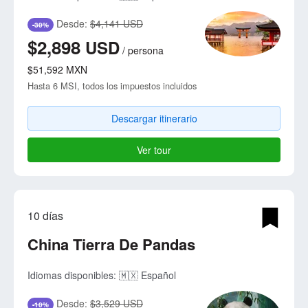
Desde:
$4,141 USD
-30%
$2,898
USD
/
persona
$51,592
MXN
Hasta 6 MSI, todos los impuestos incluidos
Descargar itinerario
Ver tour
10 días
China Tierra De Pandas
Idiomas disponibles:
🇲🇽 Español
Desde:
$3,529 USD
-10%