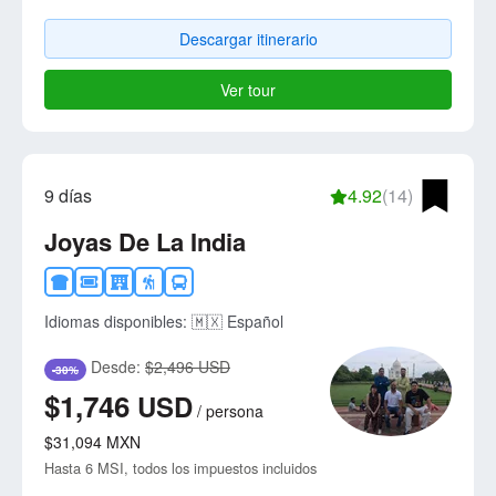
Descargar itinerario
Ver tour
9 días
4.92
(14)
Joyas De La India
Idiomas disponibles:
🇲🇽 Español
Desde:
$2,496 USD
-30%
$1,746
USD
/
persona
$31,094
MXN
Hasta 6 MSI, todos los impuestos incluidos