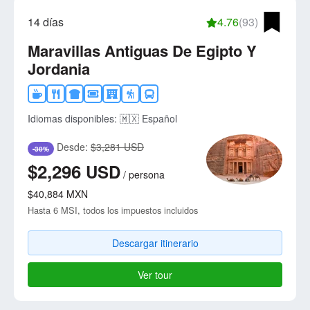
14 días
4.76
(93)
Maravillas Antiguas De Egipto Y
Jordania
Idiomas disponibles:
🇲🇽 Español
Desde:
$3,281 USD
-30%
$2,296
USD
/
persona
$40,884
MXN
Hasta 6 MSI, todos los impuestos incluidos
Descargar itinerario
Ver tour