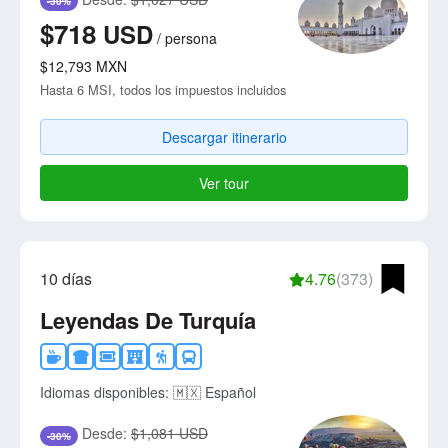
-30%
$718
USD
/
persona
$12,793
MXN
Hasta 6 MSI, todos los impuestos incluidos
Descargar itinerario
Ver tour
10 días
4.76
(373)
Leyendas De Turquía
Idiomas disponibles:
🇲🇽 Español
Desde:
$1,081 USD
-30%