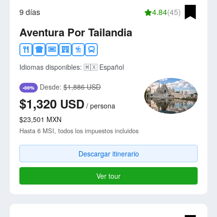
9 días
4.84
(45)
Aventura Por Tailandia
Idiomas disponibles:
🇲🇽 Español
Desde:
$1,886 USD
-30%
$1,320
USD
/
persona
$23,501
MXN
Hasta 6 MSI, todos los impuestos incluidos
Descargar itinerario
Ver tour