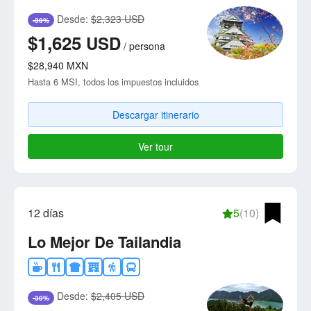
Desde:
$2,323 USD
-30%
$1,625
USD
/
persona
$28,940
MXN
Hasta 6 MSI, todos los impuestos incluidos
Descargar itinerario
Ver tour
12 días
5
(10)
Lo Mejor De Tailandia
Desde:
$2,405 USD
-30%