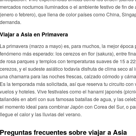
mercados nocturnos iluminados o el ambiente festivo de fin de
(enero o febrero), que llena de color países como China, Singa
demanda.
Viajar a Asia en Primavera
La primavera (marzo a mayo) es, para muchos, la mejor época p
fenómeno más esperado: los cerezos en flor (sakura), entre final
de rosa parques y templos con temperaturas suaves de 15 a 22 
cerezos, y el sudeste asiático todavía disfruta de clima seco al 
una chamarra para las noches frescas, calzado cómodo y cámara
Es la temporada más solicitada, así que reserva tu circuito con
vuelos y hoteles. Vive festivales como el hanami japonés (picn
tailandés en abril con sus famosas batallas de agua, y las cele
el momento ideal para combinar Japón con Corea del Sur, o par
llegue el calor y las lluvias del verano.
Preguntas frecuentes sobre viajar a Asia