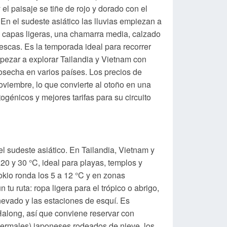
l paisaje se tiñe de rojo y dorado con el
. En el sudeste asiático las lluvias empiezan a
 capas ligeras, una chamarra media, calzado
scas. Es la temporada ideal para recorrer
pezar a explorar Tailandia y Vietnam con
cosecha en varios países. Los precios de
viembre, lo que convierte al otoño en una
ogénicos y mejores tarifas para su circuito
el sudeste asiático. En Tailandia, Vietnam y
0 y 30 °C, ideal para playas, templos y
Tokio ronda los 5 a 12 °C y en zonas
 ruta: ropa ligera para el trópico o abrigo,
 nevado y las estaciones de esquí. Es
Halong, así que conviene reservar con
termales) japoneses rodeados de nieve, los