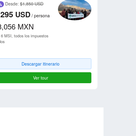
Desde:
$1,850 USD
%
,295
USD
/
persona
3,056
MXN
 6 MSI, todos los impuestos
dos
Descargar itinerario
Ver tour