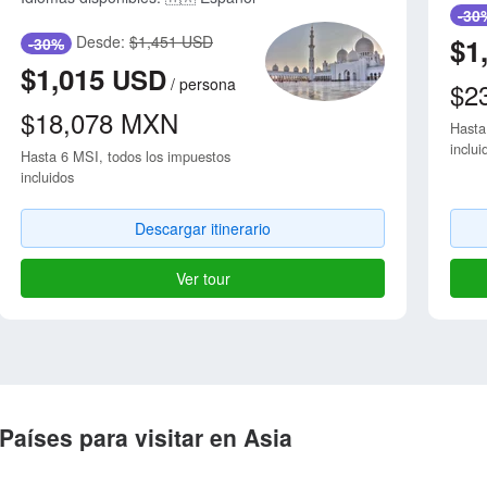
-30
Desde:
$1,451 USD
$1
-30%
$1,015
USD
/
persona
$2
$18,078
MXN
Hasta
inclui
Hasta 6 MSI, todos los impuestos
incluidos
Descargar itinerario
Ver tour
Países para visitar en Asia