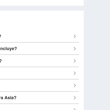
?
incluye?
?
ra Asia?