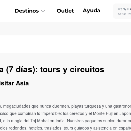
Ayuda
USD/M
Destinos
Outlet
Actualiz
 (7 días): tours y circuitos
sitar Asia
rios, megaciudades que nunca duermen, playas turquesa y una gastronom
ico que combinan lo imperdible: los cerezos y el Monte Fuji en Japón,
 o la magia del Taj Mahal en India. Nuestros paquetes suelen durar e
los redondos, hoteles, traslados, tours guiados y asistencia en españ