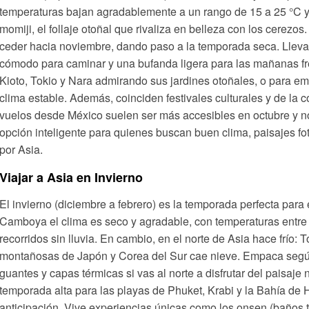
temperaturas bajan agradablemente a un rango de 15 a 25 °C y e
momiji, el follaje otoñal que rivaliza en belleza con los cerezos
ceder hacia noviembre, dando paso a la temporada seca. Lleva
cómodo para caminar y una bufanda ligera para las mañanas fre
Kioto, Tokio y Nara admirando sus jardines otoñales, o para em
clima estable. Además, coinciden festivales culturales y de la 
vuelos desde México suelen ser más accesibles en octubre y no
opción inteligente para quienes buscan buen clima, paisajes fot
por Asia.
Viajar a Asia en Invierno
El invierno (diciembre a febrero) es la temporada perfecta para 
Camboya el clima es seco y agradable, con temperaturas entre 2
recorridos sin lluvia. En cambio, en el norte de Asia hace frío: 
montañosas de Japón y Corea del Sur cae nieve. Empaca según tu
guantes y capas térmicas si vas al norte a disfrutar del paisaje
temporada alta para las playas de Phuket, Krabi y la Bahía de 
anticipación. Vive experiencias únicas como los onsen (baños 