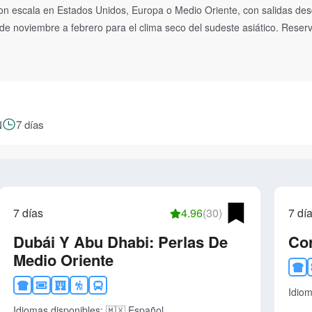
con escala en Estados Unidos, Europa o Medio Oriente, con salidas d
e noviembre a febrero para el clima seco del sudeste asiático. Reserva
N
7 días
7 días
4.96
(30)
7 dí
Dubái Y Abu Dhabi: Perlas De
Cor
Medio Oriente
Idiom
Idiomas disponibles:
🇲🇽 Español