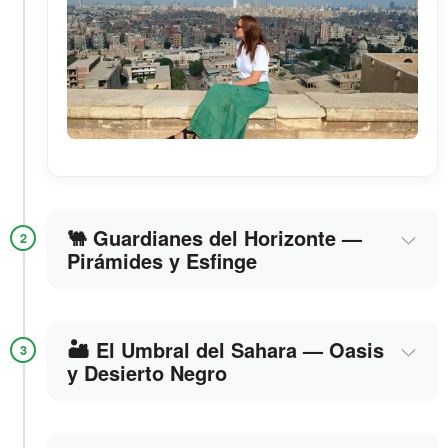
🐫 Guardianes del Horizonte —
2
Pirámides y Esfinge
🏜️ El Umbral del Sahara — Oasis
3
y Desierto Negro