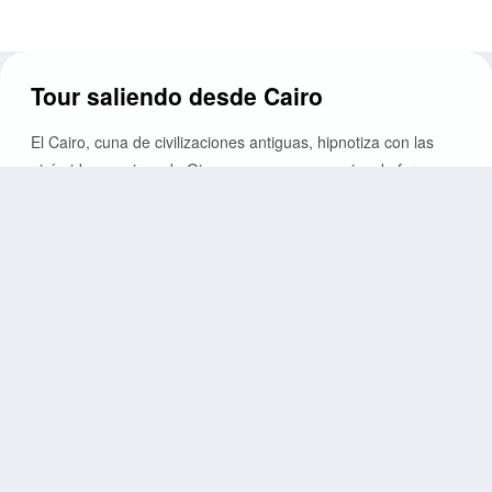
Tour saliendo desde Cairo
El Cairo, cuna de civilizaciones antiguas, hipnotiza con las
pirámides masivas de Giza, museos con momias de faraones
y bazares milenarios. Metrópolis caótica de 20 millones que
habita entre reliquias de 5,000 años, donde el Nilo fluye
eterno y es la puerta a todo Egipto.