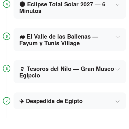
🌑 Eclipse Total Solar 2027 — 6
4
Minutos
🐋 El Valle de las Ballenas —
5
Fayum y Tunis Village
🏺 Tesoros del Nilo — Gran Museo
6
Egipcio
✈️ Despedida de Egipto
7