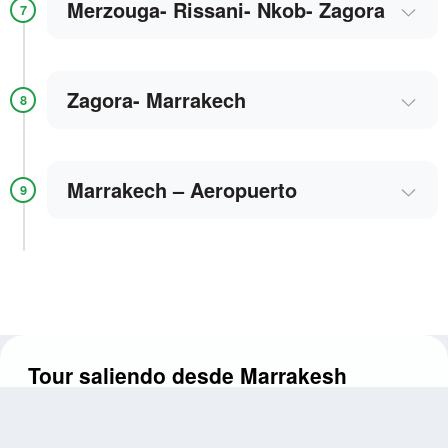
Merzouga- Rissani- Nkob- Zagora
7
Zagora- Marrakech
8
Marrakech – Aeropuerto
9
Tour saliendo desde Marrakesh
Marrakech es una ciudad magnífica donde la tradición
marroquí cobra vida en calles de adobe rojo. La medina