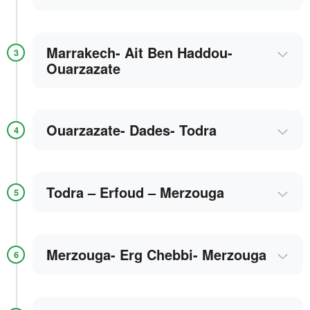
Marrakech- Ait Ben Haddou-
3
Ouarzazate
Ouarzazate- Dades- Todra
4
Todra – Erfoud – Merzouga
5
Merzouga- Erg Chebbi- Merzouga
6