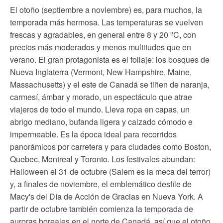
El otoño (septiembre a noviembre) es, para muchos, la
temporada más hermosa. Las temperaturas se vuelven
frescas y agradables, en general entre 8 y 20 ºC, con
precios más moderados y menos multitudes que en
verano. El gran protagonista es el follaje: los bosques de
Nueva Inglaterra (Vermont, New Hampshire, Maine,
Massachusetts) y el este de Canadá se tiñen de naranja,
carmesí, ámbar y morado, un espectáculo que atrae
viajeros de todo el mundo. Lleva ropa en capas, un
abrigo mediano, bufanda ligera y calzado cómodo e
impermeable. Es la época ideal para recorridos
panorámicos por carretera y para ciudades como Boston,
Quebec, Montreal y Toronto. Los festivales abundan:
Halloween el 31 de octubre (Salem es la meca del terror)
y, a finales de noviembre, el emblemático desfile de
Macy's del Día de Acción de Gracias en Nueva York. A
partir de octubre también comienza la temporada de
auroras boreales en el norte de Canadá, así que el otoño