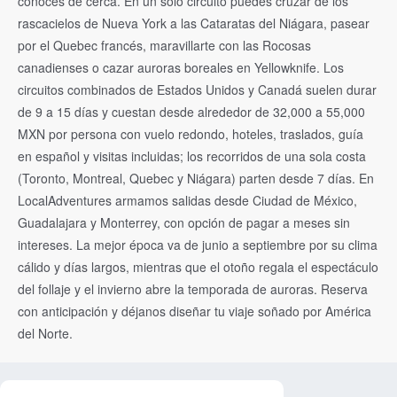
conoces de cerca. En un solo circuito puedes cruzar de los
rascacielos de Nueva York a las Cataratas del Niágara, pasear
por el Quebec francés, maravillarte con las Rocosas
canadienses o cazar auroras boreales en Yellowknife. Los
circuitos combinados de Estados Unidos y Canadá suelen durar
de 9 a 15 días y cuestan desde alrededor de 32,000 a 55,000
MXN por persona con vuelo redondo, hoteles, traslados, guía
en español y visitas incluidas; los recorridos de una sola costa
(Toronto, Montreal, Quebec y Niágara) parten desde 7 días. En
LocalAdventures armamos salidas desde Ciudad de México,
Guadalajara y Monterrey, con opción de pagar a meses sin
intereses. La mejor época va de junio a septiembre por su clima
cálido y días largos, mientras que el otoño regala el espectáculo
del follaje y el invierno abre la temporada de auroras. Reserva
con anticipación y déjanos diseñar tu viaje soñado por América
del Norte.