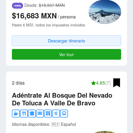
Desde:
$18,537 MXN
-10%
$16,683
MXN
/
persona
Hasta 6 MSI, todos los impuestos incluidos
Descargar itinerario
Ver tour
2 días
4.85
(7)
Adéntrate Al Bosque Del Nevado
De Toluca A Valle De Bravo
Idiomas disponibles:
🇲🇽 Español