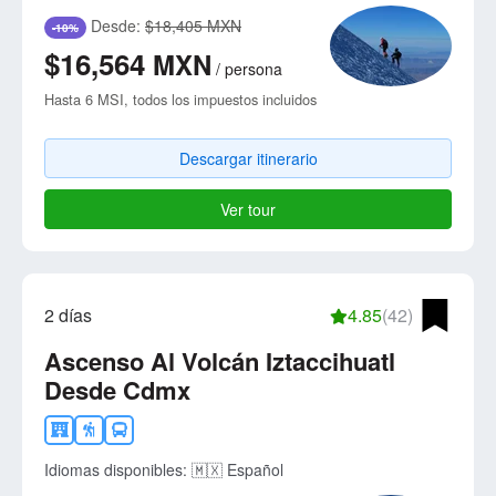
Desde:
$18,405 MXN
-10%
$16,564
MXN
/
persona
Hasta 6 MSI, todos los impuestos incluidos
Descargar itinerario
Ver tour
2 días
4.85
(42)
Ascenso Al Volcán Iztaccihuatl
Desde Cdmx
Idiomas disponibles:
🇲🇽 Español