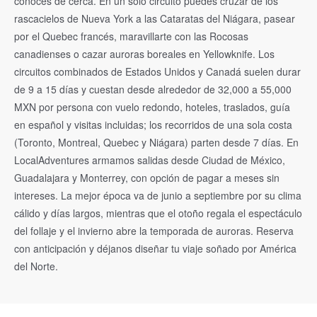
conoces de cerca. En un solo circuito puedes cruzar de los
rascacielos de Nueva York a las Cataratas del Niágara, pasear
por el Quebec francés, maravillarte con las Rocosas
canadienses o cazar auroras boreales en Yellowknife. Los
circuitos combinados de Estados Unidos y Canadá suelen durar
de 9 a 15 días y cuestan desde alrededor de 32,000 a 55,000
MXN por persona con vuelo redondo, hoteles, traslados, guía
en español y visitas incluidas; los recorridos de una sola costa
(Toronto, Montreal, Quebec y Niágara) parten desde 7 días. En
LocalAdventures armamos salidas desde Ciudad de México,
Guadalajara y Monterrey, con opción de pagar a meses sin
intereses. La mejor época va de junio a septiembre por su clima
cálido y días largos, mientras que el otoño regala el espectáculo
del follaje y el invierno abre la temporada de auroras. Reserva
con anticipación y déjanos diseñar tu viaje soñado por América
del Norte.