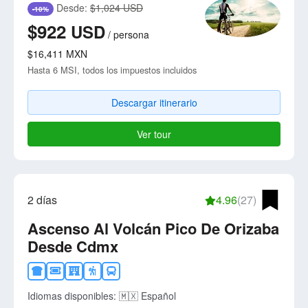
Desde:
$1,024 USD
-10%
$922
USD
/
persona
$16,411
MXN
Hasta 6 MSI, todos los impuestos incluidos
Descargar itinerario
Ver tour
2 días
4.96
(27)
Ascenso Al Volcán Pico De Orizaba
Desde Cdmx
Idiomas disponibles:
🇲🇽 Español