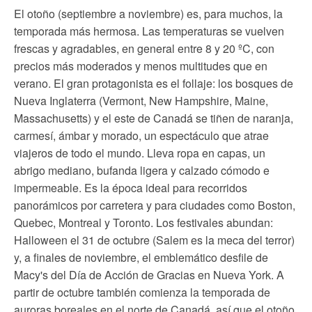
El otoño (septiembre a noviembre) es, para muchos, la
temporada más hermosa. Las temperaturas se vuelven
frescas y agradables, en general entre 8 y 20 ºC, con
precios más moderados y menos multitudes que en
verano. El gran protagonista es el follaje: los bosques de
Nueva Inglaterra (Vermont, New Hampshire, Maine,
Massachusetts) y el este de Canadá se tiñen de naranja,
carmesí, ámbar y morado, un espectáculo que atrae
viajeros de todo el mundo. Lleva ropa en capas, un
abrigo mediano, bufanda ligera y calzado cómodo e
impermeable. Es la época ideal para recorridos
panorámicos por carretera y para ciudades como Boston,
Quebec, Montreal y Toronto. Los festivales abundan:
Halloween el 31 de octubre (Salem es la meca del terror)
y, a finales de noviembre, el emblemático desfile de
Macy's del Día de Acción de Gracias en Nueva York. A
partir de octubre también comienza la temporada de
auroras boreales en el norte de Canadá, así que el otoño