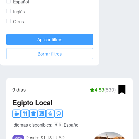
Español
Inglés
Otros...
Aplicar filtros
Borrar filtros
9 días
4.83
(530)
Egipto Local
Idiomas disponibles:
🇲🇽 Español
Desde:
$1,131 USD
-30%