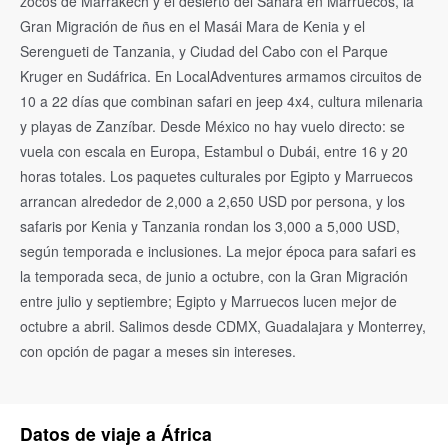
zocos de Marrakech y el desierto del Sáhara en Marruecos, la
Gran Migración de ñus en el Masái Mara de Kenia y el
Serengueti de Tanzania, y Ciudad del Cabo con el Parque
Kruger en Sudáfrica. En LocalAdventures armamos circuitos de
10 a 22 días que combinan safari en jeep 4x4, cultura milenaria
y playas de Zanzíbar. Desde México no hay vuelo directo: se
vuela con escala en Europa, Estambul o Dubái, entre 16 y 20
horas totales. Los paquetes culturales por Egipto y Marruecos
arrancan alrededor de 2,000 a 2,650 USD por persona, y los
safaris por Kenia y Tanzania rondan los 3,000 a 5,000 USD,
según temporada e inclusiones. La mejor época para safari es
la temporada seca, de junio a octubre, con la Gran Migración
entre julio y septiembre; Egipto y Marruecos lucen mejor de
octubre a abril. Salimos desde CDMX, Guadalajara y Monterrey,
con opción de pagar a meses sin intereses.
Datos de viaje a África