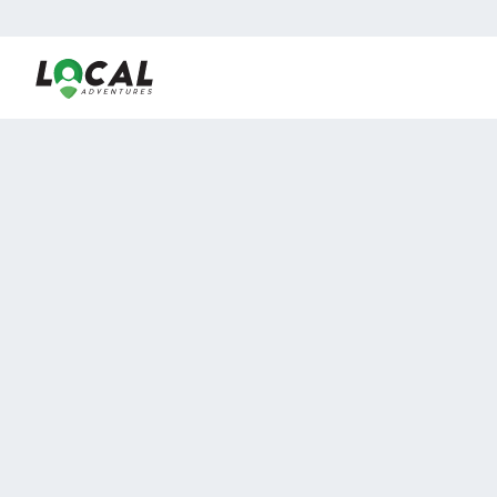
En LocalAdventures reunimos a los mejores expertos y
locales de experiencias al aire libre para acercarlos con
viajeros que desean vivir momentos únicos.
Sobre Nosotros
Buen Fin Viajes
¿Por qué elegirnos?
Club Local
Blog
Viajes en pagos
TOP DESTINOS
Viajes a Europa
Viajes a Perú
Viajes a Egipto