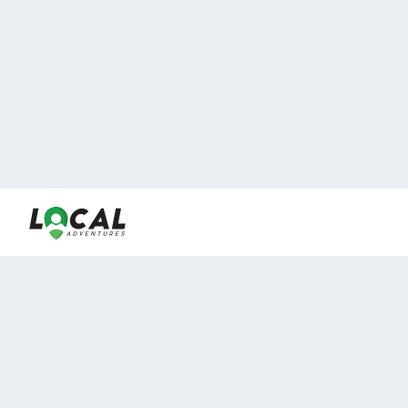
En LocalAdventures reunimos a los mejores expertos y
locales de experiencias al aire libre para acercarlos con
viajeros que desean vivir momentos únicos.
Sobre Nosotros
Buen Fin Viajes
¿Por qué elegirnos?
Club Local
Blog
Viajes en pagos