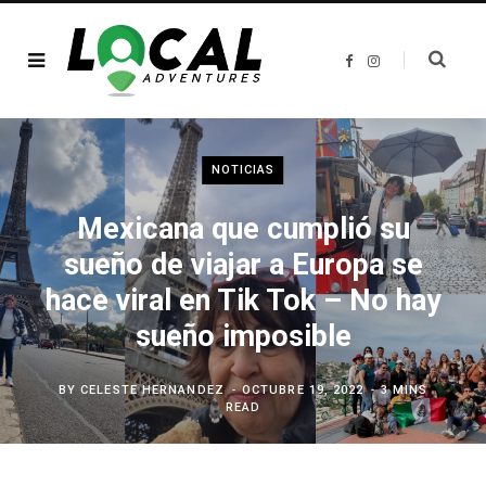
F
I
a
n
c
s
e
t
b
a
o
g
o
r
k
a
NOTICIAS
m
Mexicana que cumplió su
sueño de viajar a Europa se
hace viral en Tik Tok – No hay
sueño imposible
BY
CELESTE HERNANDEZ
OCTUBRE 19, 2022
3 MINS
READ