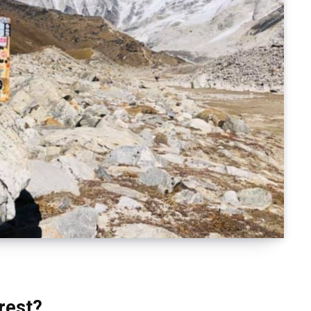
erest?