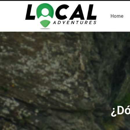
Home
¿Dó