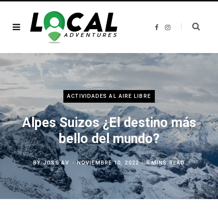
F
I
a
n
c
s
e
t
b
a
o
g
o
r
k
a
m
ACTIVIDADES AL AIRE LIBRE
Alpes Suizos ¿El destino más
bello del mundo?
BY
JOSS AV
NOVIEMBRE 10, 2022
5 MINS READ