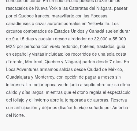
conoces de cerca. En un solo circuito puedes cruzar de los
rascacielos de Nueva York a las Cataratas del Niágara, pasear
por el Quebec francés, maravillarte con las Rocosas
canadienses o cazar auroras boreales en Yellowknife. Los
circuitos combinados de Estados Unidos y Canadá suelen durar
de 9 a 15 días y cuestan desde alrededor de 32,000 a 55,000
MXN por persona con vuelo redondo, hoteles, traslados, guía
en español y visitas incluidas; los recorridos de una sola costa
(Toronto, Montreal, Quebec y Niágara) parten desde 7 días. En
LocalAdventures armamos salidas desde Ciudad de México,
Guadalajara y Monterrey, con opción de pagar a meses sin
intereses. La mejor época va de junio a septiembre por su clima
cálido y días largos, mientras que el otoño regala el espectáculo
del follaje y el invierno abre la temporada de auroras. Reserva
con anticipación y déjanos diseñar tu viaje soñado por América
del Norte.