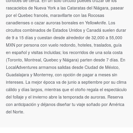
conoces de cerca. En un solo circuito puedes cruzar de los
rascacielos de Nueva York a las Cataratas del Niágara, pasear
por el Quebec francés, maravillarte con las Rocosas
canadienses o cazar auroras boreales en Yellowknife. Los
circuitos combinados de Estados Unidos y Canadá suelen durar
de 9 a 15 días y cuestan desde alrededor de 32,000 a 55,000
MXN por persona con vuelo redondo, hoteles, traslados, guía
en español y visitas incluidas; los recorridos de una sola costa
(Toronto, Montreal, Quebec y Niágara) parten desde 7 días. En
LocalAdventures armamos salidas desde Ciudad de México,
Guadalajara y Monterrey, con opción de pagar a meses sin
intereses. La mejor época va de junio a septiembre por su clima
cálido y días largos, mientras que el otoño regala el espectáculo
del follaje y el invierno abre la temporada de auroras. Reserva
con anticipación y déjanos diseñar tu viaje soñado por América
del Norte.