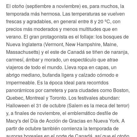
El otoño (septiembre a noviembre) es, para muchos, la
temporada más hermosa. Las temperaturas se vuelven
frescas y agradables, en general entre 8 y 20 ºC, con
precios más moderados y menos multitudes que en
verano. El gran protagonista es el follaje: los bosques de
Nueva Inglaterra (Vermont, New Hampshire, Maine,
Massachusetts) y el este de Canadá se tiñen de naranja,
carmesí, ámbar y morado, un espectáculo que atrae
viajeros de todo el mundo. Lleva ropa en capas, un
abrigo mediano, bufanda ligera y calzado cómodo e
impermeable. Es la época ideal para recorridos
panorámicos por carretera y para ciudades como Boston,
Quebec, Montreal y Toronto. Los festivales abundan:
Halloween el 31 de octubre (Salem es la meca del terror)
y, a finales de noviembre, el emblemático desfile de
Macy's del Día de Acción de Gracias en Nueva York. A
partir de octubre también comienza la temporada de
auroras boreales en el norte de Canadá, así que el otoño