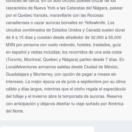
conoces de cerca. En un solo circuito puedes cruzar de los
rascacielos de Nueva York a las Cataratas del Niágara, pasear
por el Quebec francés, maravillarte con las Rocosas
canadienses o cazar auroras boreales en Yellowknife. Los
circuitos combinados de Estados Unidos y Canadá suelen durar
de 9 a 15 días y cuestan desde alrededor de 32,000 a 55,000
MXN por persona con vuelo redondo, hoteles, traslados, guía
en español y visitas incluidas; los recorridos de una sola costa
(Toronto, Montreal, Quebec y Niágara) parten desde 7 días. En
LocalAdventures armamos salidas desde Ciudad de México,
Guadalajara y Monterrey, con opción de pagar a meses sin
intereses. La mejor época va de junio a septiembre por su clima
cálido y días largos, mientras que el otoño regala el espectáculo
del follaje y el invierno abre la temporada de auroras. Reserva
con anticipación y déjanos diseñar tu viaje soñado por América
del Norte.