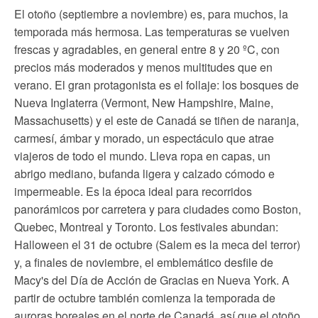
El otoño (septiembre a noviembre) es, para muchos, la
temporada más hermosa. Las temperaturas se vuelven
frescas y agradables, en general entre 8 y 20 ºC, con
precios más moderados y menos multitudes que en
verano. El gran protagonista es el follaje: los bosques de
Nueva Inglaterra (Vermont, New Hampshire, Maine,
Massachusetts) y el este de Canadá se tiñen de naranja,
carmesí, ámbar y morado, un espectáculo que atrae
viajeros de todo el mundo. Lleva ropa en capas, un
abrigo mediano, bufanda ligera y calzado cómodo e
impermeable. Es la época ideal para recorridos
panorámicos por carretera y para ciudades como Boston,
Quebec, Montreal y Toronto. Los festivales abundan:
Halloween el 31 de octubre (Salem es la meca del terror)
y, a finales de noviembre, el emblemático desfile de
Macy's del Día de Acción de Gracias en Nueva York. A
partir de octubre también comienza la temporada de
auroras boreales en el norte de Canadá, así que el otoño