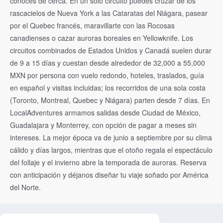
conoces de cerca. En un solo circuito puedes cruzar de los
rascacielos de Nueva York a las Cataratas del Niágara, pasear
por el Quebec francés, maravillarte con las Rocosas
canadienses o cazar auroras boreales en Yellowknife. Los
circuitos combinados de Estados Unidos y Canadá suelen durar
de 9 a 15 días y cuestan desde alrededor de 32,000 a 55,000
MXN por persona con vuelo redondo, hoteles, traslados, guía
en español y visitas incluidas; los recorridos de una sola costa
(Toronto, Montreal, Quebec y Niágara) parten desde 7 días. En
LocalAdventures armamos salidas desde Ciudad de México,
Guadalajara y Monterrey, con opción de pagar a meses sin
intereses. La mejor época va de junio a septiembre por su clima
cálido y días largos, mientras que el otoño regala el espectáculo
del follaje y el invierno abre la temporada de auroras. Reserva
con anticipación y déjanos diseñar tu viaje soñado por América
del Norte.