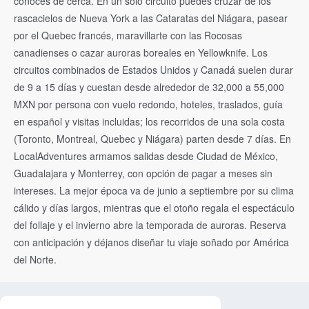
conoces de cerca. En un solo circuito puedes cruzar de los
rascacielos de Nueva York a las Cataratas del Niágara, pasear
por el Quebec francés, maravillarte con las Rocosas
canadienses o cazar auroras boreales en Yellowknife. Los
circuitos combinados de Estados Unidos y Canadá suelen durar
de 9 a 15 días y cuestan desde alrededor de 32,000 a 55,000
MXN por persona con vuelo redondo, hoteles, traslados, guía
en español y visitas incluidas; los recorridos de una sola costa
(Toronto, Montreal, Quebec y Niágara) parten desde 7 días. En
LocalAdventures armamos salidas desde Ciudad de México,
Guadalajara y Monterrey, con opción de pagar a meses sin
intereses. La mejor época va de junio a septiembre por su clima
cálido y días largos, mientras que el otoño regala el espectáculo
del follaje y el invierno abre la temporada de auroras. Reserva
con anticipación y déjanos diseñar tu viaje soñado por América
del Norte.