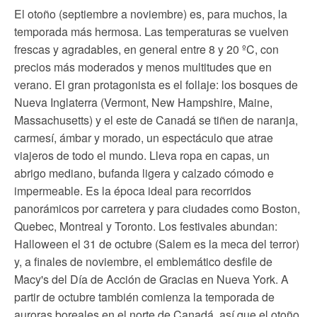
El otoño (septiembre a noviembre) es, para muchos, la
temporada más hermosa. Las temperaturas se vuelven
frescas y agradables, en general entre 8 y 20 ºC, con
precios más moderados y menos multitudes que en
verano. El gran protagonista es el follaje: los bosques de
Nueva Inglaterra (Vermont, New Hampshire, Maine,
Massachusetts) y el este de Canadá se tiñen de naranja,
carmesí, ámbar y morado, un espectáculo que atrae
viajeros de todo el mundo. Lleva ropa en capas, un
abrigo mediano, bufanda ligera y calzado cómodo e
impermeable. Es la época ideal para recorridos
panorámicos por carretera y para ciudades como Boston,
Quebec, Montreal y Toronto. Los festivales abundan:
Halloween el 31 de octubre (Salem es la meca del terror)
y, a finales de noviembre, el emblemático desfile de
Macy's del Día de Acción de Gracias en Nueva York. A
partir de octubre también comienza la temporada de
auroras boreales en el norte de Canadá, así que el otoño