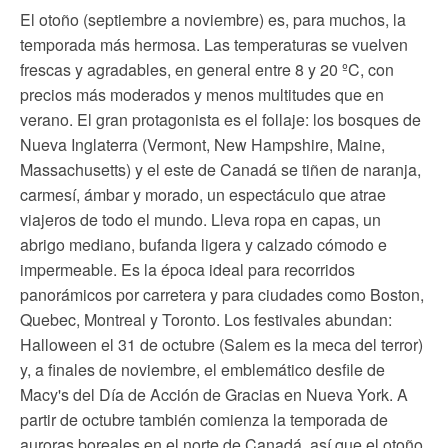
El otoño (septiembre a noviembre) es, para muchos, la
temporada más hermosa. Las temperaturas se vuelven
frescas y agradables, en general entre 8 y 20 ºC, con
precios más moderados y menos multitudes que en
verano. El gran protagonista es el follaje: los bosques de
Nueva Inglaterra (Vermont, New Hampshire, Maine,
Massachusetts) y el este de Canadá se tiñen de naranja,
carmesí, ámbar y morado, un espectáculo que atrae
viajeros de todo el mundo. Lleva ropa en capas, un
abrigo mediano, bufanda ligera y calzado cómodo e
impermeable. Es la época ideal para recorridos
panorámicos por carretera y para ciudades como Boston,
Quebec, Montreal y Toronto. Los festivales abundan:
Halloween el 31 de octubre (Salem es la meca del terror)
y, a finales de noviembre, el emblemático desfile de
Macy's del Día de Acción de Gracias en Nueva York. A
partir de octubre también comienza la temporada de
auroras boreales en el norte de Canadá, así que el otoño