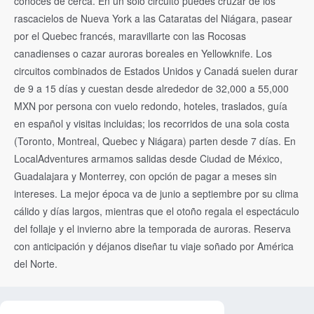
conoces de cerca. En un solo circuito puedes cruzar de los
rascacielos de Nueva York a las Cataratas del Niágara, pasear
por el Quebec francés, maravillarte con las Rocosas
canadienses o cazar auroras boreales en Yellowknife. Los
circuitos combinados de Estados Unidos y Canadá suelen durar
de 9 a 15 días y cuestan desde alrededor de 32,000 a 55,000
MXN por persona con vuelo redondo, hoteles, traslados, guía
en español y visitas incluidas; los recorridos de una sola costa
(Toronto, Montreal, Quebec y Niágara) parten desde 7 días. En
LocalAdventures armamos salidas desde Ciudad de México,
Guadalajara y Monterrey, con opción de pagar a meses sin
intereses. La mejor época va de junio a septiembre por su clima
cálido y días largos, mientras que el otoño regala el espectáculo
del follaje y el invierno abre la temporada de auroras. Reserva
con anticipación y déjanos diseñar tu viaje soñado por América
del Norte.