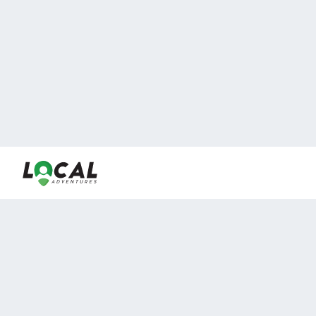
En LocalAdventures reunimos a los mejores expertos y
locales de experiencias al aire libre para acercarlos con
viajeros que desean vivir momentos únicos.
Sobre Nosotros
Buen Fin Viajes
¿Por qué elegirnos?
Club Local
Blog
Viajes en pagos