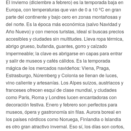
El invierno (diciembre a febrero) es la temporada baja en
Europa, con temperaturas que van de 0 a 10 ºC en gran
parte del continente y bajo cero en zonas montañosas y
del norte. Es la época más económica (salvo Navidad y
Año Nuevo) y con menos turistas, ideal si buscas precios
accesibles y ciudades sin multitudes. Lleva ropa térmica,
abrigo grueso, bufanda, guantes, gorro y calzado
impermeable; la clave es abrigarse en capas para entrar
y salir de museos y cafés cálidos. Es la temporada
mágica de los mercados navideños: Viena, Praga,
Estrasburgo, Núremberg y Colonia se llenan de luces,
vino caliente y artesanías. Los Alpes suizos, austriacos y
franceses ofrecen esquí de clase mundial, y ciudades
como París, Roma y Londres lucen encantadoras con
decoración festiva. Enero y febrero son perfectos para
museos, ópera y gastronomía sin filas. Aurora boreal en
los países nórdicos como Noruega, Finlandia o Islandia
es otro gran atractivo invernal. Eso sí, los días son cortos,