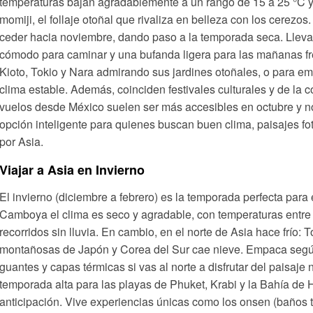
temperaturas bajan agradablemente a un rango de 15 a 25 °C y e
momiji, el follaje otoñal que rivaliza en belleza con los cerezos
ceder hacia noviembre, dando paso a la temporada seca. Lleva
cómodo para caminar y una bufanda ligera para las mañanas fre
Kioto, Tokio y Nara admirando sus jardines otoñales, o para em
clima estable. Además, coinciden festivales culturales y de la 
vuelos desde México suelen ser más accesibles en octubre y no
opción inteligente para quienes buscan buen clima, paisajes fot
por Asia.
Viajar a Asia en Invierno
El invierno (diciembre a febrero) es la temporada perfecta para 
Camboya el clima es seco y agradable, con temperaturas entre 2
recorridos sin lluvia. En cambio, en el norte de Asia hace frío: 
montañosas de Japón y Corea del Sur cae nieve. Empaca según tu
guantes y capas térmicas si vas al norte a disfrutar del paisaje
temporada alta para las playas de Phuket, Krabi y la Bahía de 
anticipación. Vive experiencias únicas como los onsen (baños 