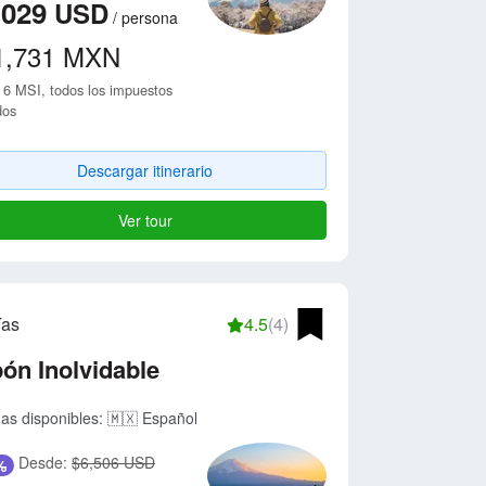
,029
USD
/
persona
1,731
MXN
 6 MSI, todos los impuestos
dos
Descargar itinerario
Ver tour
ías
4.5
(4)
ón Inolvidable
as disponibles:
🇲🇽 Español
Desde:
$6,506 USD
%