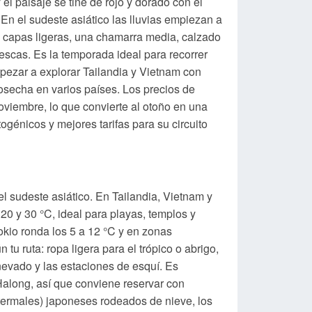
l paisaje se tiñe de rojo y dorado con el
. En el sudeste asiático las lluvias empiezan a
 capas ligeras, una chamarra media, calzado
scas. Es la temporada ideal para recorrer
pezar a explorar Tailandia y Vietnam con
cosecha en varios países. Los precios de
viembre, lo que convierte al otoño en una
ogénicos y mejores tarifas para su circuito
el sudeste asiático. En Tailandia, Vietnam y
0 y 30 °C, ideal para playas, templos y
Tokio ronda los 5 a 12 °C y en zonas
 ruta: ropa ligera para el trópico o abrigo,
 nevado y las estaciones de esquí. Es
Halong, así que conviene reservar con
termales) japoneses rodeados de nieve, los