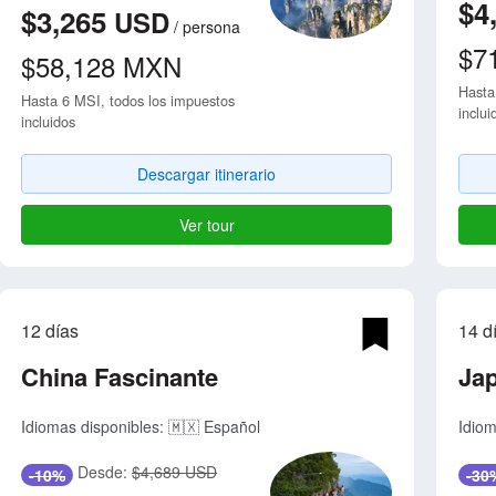
$4
$3,265
USD
/
persona
$7
$58,128
MXN
Hasta
Hasta 6 MSI, todos los impuestos
inclui
incluidos
Descargar itinerario
Ver tour
12 días
14 d
China Fascinante
Jap
Idiomas disponibles:
🇲🇽 Español
Idiom
Desde:
$4,689 USD
-10%
-30