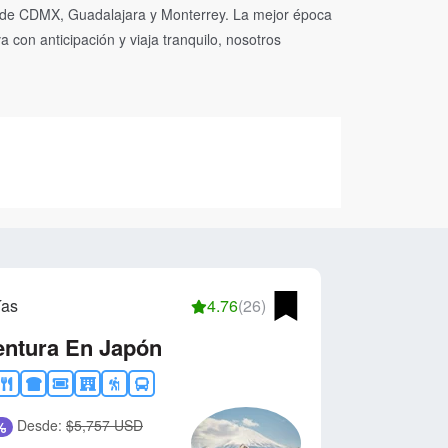
esde CDMX, Guadalajara y Monterrey. La mejor época
 con anticipación y viaja tranquilo, nosotros
ías
4.76
(26)
entura En Japón
Desde:
$5,757 USD
%