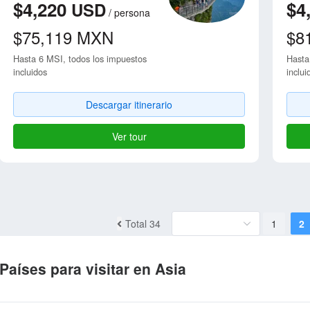
$4,220
$4
USD
/
persona
$75,119
MXN
$8
Hasta 6 MSI, todos los impuestos
Hasta
incluidos
inclui
Descargar itinerario
Ver tour
Total 34
1
2
Países para visitar en Asia