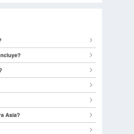
?
incluye?
?
ra Asia?