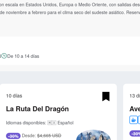
con escala en Estados Unidos, Europa o Medio Oriente, con salidas d
e noviembre a febrero para el clima seco del sudeste asiático. Reserva
N
De 10 a 14 días
10 días
13 d
La Ruta Del Dragón
Av
Idiomas disponibles:
🇲🇽 Español
-30
Desde:
$4,665 USD
-30%