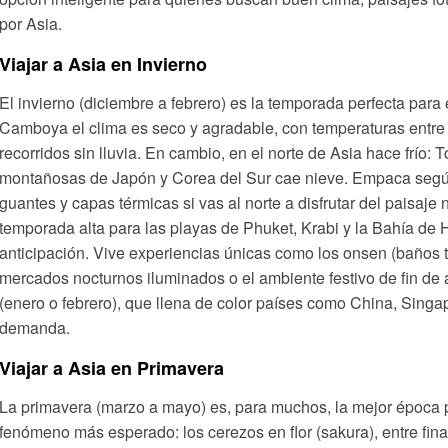
por Asia.
Viajar a Asia en Invierno
El invierno (diciembre a febrero) es la temporada perfecta para 
Camboya el clima es seco y agradable, con temperaturas entre 2
recorridos sin lluvia. En cambio, en el norte de Asia hace frío: 
montañosas de Japón y Corea del Sur cae nieve. Empaca según tu
guantes y capas térmicas si vas al norte a disfrutar del paisaje
temporada alta para las playas de Phuket, Krabi y la Bahía de 
anticipación. Vive experiencias únicas como los onsen (baños 
mercados nocturnos iluminados o el ambiente festivo de fin de
(enero o febrero), que llena de color países como China, Singa
demanda.
Viajar a Asia en Primavera
La primavera (marzo a mayo) es, para muchos, la mejor época p
fenómeno más esperado: los cerezos en flor (sakura), entre final