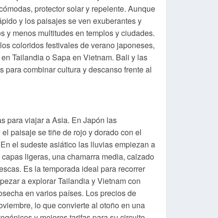
 cómodas, protector solar y repelente. Aunque
rápido y los paisajes se ven exuberantes y
s y menos multitudes en templos y ciudades.
los coloridos festivales de verano japoneses,
n Tailandia o Sapa en Vietnam. Bali y las
s para combinar cultura y descanso frente al
s para viajar a Asia. En Japón las
l paisaje se tiñe de rojo y dorado con el
. En el sudeste asiático las lluvias empiezan a
 capas ligeras, una chamarra media, calzado
scas. Es la temporada ideal para recorrer
pezar a explorar Tailandia y Vietnam con
cosecha en varios países. Los precios de
viembre, lo que convierte al otoño en una
ogénicos y mejores tarifas para su circuito