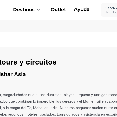
Ayuda
USD/M
Destinos
Outlet
Actualiz
tours y circuitos
sitar Asia
rios, megaciudades que nunca duermen, playas turquesa y una gastronom
ico que combinan lo imperdible: los cerezos y el Monte Fuji en Japón,
 o la magia del Taj Mahal en India. Nuestros paquetes suelen durar e
los redondos, hoteles, traslados, tours guiados y asistencia en españ