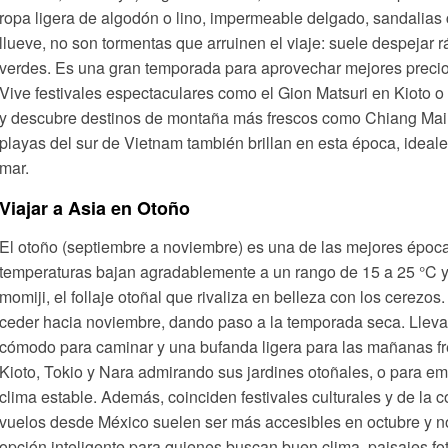
ropa ligera de algodón o lino, impermeable delgado, sandalias
llueve, no son tormentas que arruinen el viaje: suele despejar 
verdes. Es una gran temporada para aprovechar mejores precio
Vive festivales espectaculares como el Gion Matsuri en Kioto o 
y descubre destinos de montaña más frescos como Chiang Mai e
playas del sur de Vietnam también brillan en esta época, ideale
mar.
Viajar a Asia en Otoño
El otoño (septiembre a noviembre) es una de las mejores época
temperaturas bajan agradablemente a un rango de 15 a 25 °C y e
momiji, el follaje otoñal que rivaliza en belleza con los cerezos
ceder hacia noviembre, dando paso a la temporada seca. Lleva
cómodo para caminar y una bufanda ligera para las mañanas fre
Kioto, Tokio y Nara admirando sus jardines otoñales, o para em
clima estable. Además, coinciden festivales culturales y de la 
vuelos desde México suelen ser más accesibles en octubre y no
opción inteligente para quienes buscan buen clima, paisajes fot