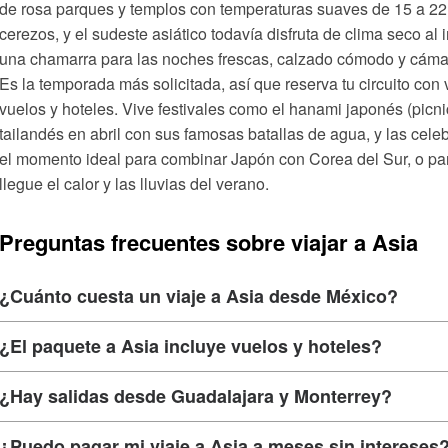
de rosa parques y templos con temperaturas suaves de 15 a 22 
cerezos, y el sudeste asiático todavía disfruta de clima seco al 
una chamarra para las noches frescas, calzado cómodo y cámara
Es la temporada más solicitada, así que reserva tu circuito con
vuelos y hoteles. Vive festivales como el hanami japonés (picn
tailandés en abril con sus famosas batallas de agua, y las cele
el momento ideal para combinar Japón con Corea del Sur, o par
llegue el calor y las lluvias del verano.
Preguntas frecuentes sobre viajar a Asia
¿Cuánto cuesta un viaje a Asia desde México?
¿El paquete a Asia incluye vuelos y hoteles?
¿Hay salidas desde Guadalajara y Monterrey?
¿Puedo pagar mi viaje a Asia a meses sin intereses