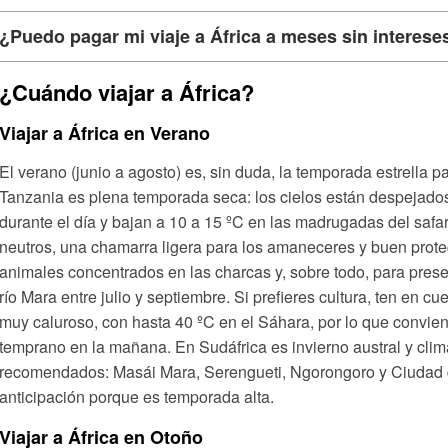
¿Puedo pagar mi viaje a África a meses sin interese
¿Cuándo viajar a África?
Viajar a África en Verano
El verano (junio a agosto) es, sin duda, la temporada estrella pa
Tanzania es plena temporada seca: los cielos están despejados
durante el día y bajan a 10 a 15 ºC en las madrugadas del safa
neutros, una chamarra ligera para los amaneceres y buen protec
animales concentrados en las charcas y, sobre todo, para pres
río Mara entre julio y septiembre. Si prefieres cultura, ten en 
muy caluroso, con hasta 40 ºC en el Sáhara, por lo que convien
temprano en la mañana. En Sudáfrica es invierno austral y clim
recomendados: Masái Mara, Serengueti, Ngorongoro y Ciudad
anticipación porque es temporada alta.
Viajar a África en Otoño