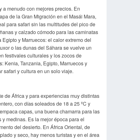
 y a menudo con mejores precios. En
etapa de la Gran Migración en el Masái Mara,
l para safari sin las multitudes del pico de
 mañanas y calzado cómodo para las caminatas
a Egipto y Marruecos: el calor extremo del
 Luxor o las dunas del Sáhara se vuelve un
 festivales culturales y los zocos de
: Kenia, Tanzania, Egipto, Marruecos y
safari y cultura en un solo viaje.
te de África y para experiencias muy distintas
entero, con días soleados de 18 a 25 ºC y
ue empaca capas, una buena chamarra para las
 y medinas. Es la mejor época para el
mento del desierto. En África Oriental, de
plado y seco, hay menos turistas y en el área