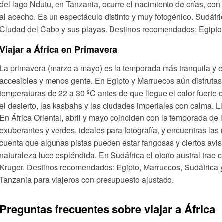
del lago Ndutu, en Tanzania, ocurre el nacimiento de crías, co
al acecho. Es un espectáculo distinto y muy fotogénico. Sudáfri
Ciudad del Cabo y sus playas. Destinos recomendados: Egipto,
Viajar a África en Primavera
La primavera (marzo a mayo) es la temporada más tranquila y 
accesibles y menos gente. En Egipto y Marruecos aún disfrutas
temperaturas de 22 a 30 ºC antes de que llegue el calor fuerte
el desierto, las kasbahs y las ciudades imperiales con calma. L
En África Oriental, abril y mayo coinciden con la temporada de 
exuberantes y verdes, ideales para fotografía, y encuentras las
cuenta que algunas pistas pueden estar fangosas y ciertos avi
naturaleza luce espléndida. En Sudáfrica el otoño austral trae 
Kruger. Destinos recomendados: Egipto, Marruecos, Sudáfrica y
Tanzania para viajeros con presupuesto ajustado.
Preguntas frecuentes sobre viajar a África