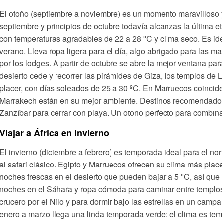
El otoño (septiembre a noviembre) es un momento maravilloso
septiembre y principios de octubre todavía alcanzas la última 
con temperaturas agradables de 22 a 28 ºC y clima seco. Es idea
verano. Lleva ropa ligera para el día, algo abrigado para las
por los lodges. A partir de octubre se abre la mejor ventana par
desierto cede y recorrer las pirámides de Giza, los templos de
placer, con días soleados de 25 a 30 ºC. En Marruecos coinciden
Marrakech están en su mejor ambiente. Destinos recomendados
Zanzíbar para cerrar con playa. Un otoño perfecto para combinar 
Viajar a África en Invierno
El invierno (diciembre a febrero) es temporada ideal para el nor
al safari clásico. Egipto y Marruecos ofrecen su clima más plac
noches frescas en el desierto que pueden bajar a 5 ºC, así q
noches en el Sáhara y ropa cómoda para caminar entre templos
crucero por el Nilo y para dormir bajo las estrellas en un campa
enero a marzo llega una linda temporada verde: el clima es tem