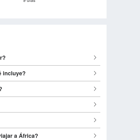
9 días
ar?
é incluye?
?
iajar a África?