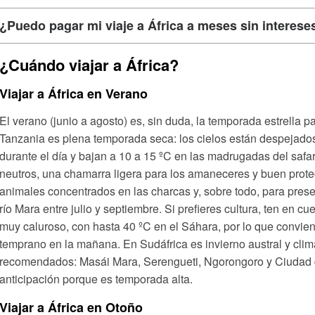
¿Puedo pagar mi viaje a África a meses sin interese
¿Cuándo viajar a África?
Viajar a África en Verano
El verano (junio a agosto) es, sin duda, la temporada estrella pa
Tanzania es plena temporada seca: los cielos están despejados
durante el día y bajan a 10 a 15 ºC en las madrugadas del safa
neutros, una chamarra ligera para los amaneceres y buen protec
animales concentrados en las charcas y, sobre todo, para pres
río Mara entre julio y septiembre. Si prefieres cultura, ten en 
muy caluroso, con hasta 40 ºC en el Sáhara, por lo que convien
temprano en la mañana. En Sudáfrica es invierno austral y clim
recomendados: Masái Mara, Serengueti, Ngorongoro y Ciudad
anticipación porque es temporada alta.
Viajar a África en Otoño