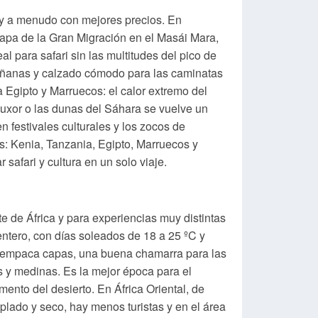
 y a menudo con mejores precios. En
etapa de la Gran Migración en el Masái Mara,
l para safari sin las multitudes del pico de
 mañanas y calzado cómodo para las caminatas
a Egipto y Marruecos: el calor extremo del
 Luxor o las dunas del Sáhara se vuelve un
 festivales culturales y los zocos de
: Kenia, Tanzania, Egipto, Marruecos y
safari y cultura en un solo viaje.
te de África y para experiencias muy distintas
entero, con días soleados de 18 a 25 ºC y
ue empaca capas, una buena chamarra para las
 y medinas. Es la mejor época para el
mento del desierto. En África Oriental, de
plado y seco, hay menos turistas y en el área