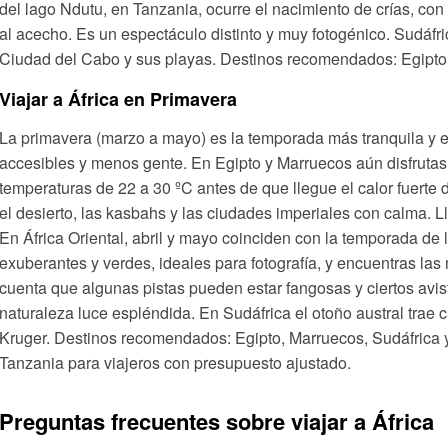
del lago Ndutu, en Tanzania, ocurre el nacimiento de crías, co
al acecho. Es un espectáculo distinto y muy fotogénico. Sudáfri
Ciudad del Cabo y sus playas. Destinos recomendados: Egipto,
Viajar a África en Primavera
La primavera (marzo a mayo) es la temporada más tranquila y 
accesibles y menos gente. En Egipto y Marruecos aún disfrutas
temperaturas de 22 a 30 ºC antes de que llegue el calor fuerte
el desierto, las kasbahs y las ciudades imperiales con calma. L
En África Oriental, abril y mayo coinciden con la temporada de 
exuberantes y verdes, ideales para fotografía, y encuentras las
cuenta que algunas pistas pueden estar fangosas y ciertos avi
naturaleza luce espléndida. En Sudáfrica el otoño austral trae 
Kruger. Destinos recomendados: Egipto, Marruecos, Sudáfrica y
Tanzania para viajeros con presupuesto ajustado.
Preguntas frecuentes sobre viajar a África