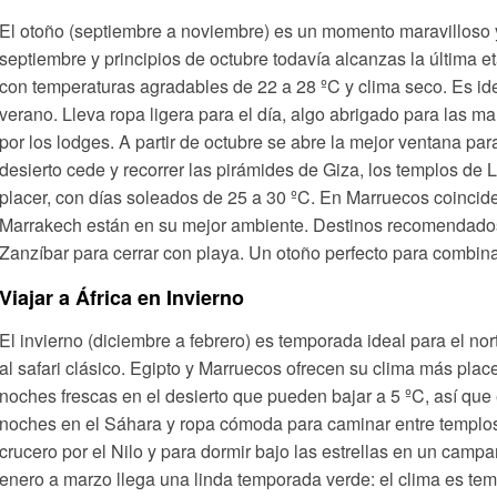
El otoño (septiembre a noviembre) es un momento maravilloso
septiembre y principios de octubre todavía alcanzas la última 
con temperaturas agradables de 22 a 28 ºC y clima seco. Es idea
verano. Lleva ropa ligera para el día, algo abrigado para las
por los lodges. A partir de octubre se abre la mejor ventana par
desierto cede y recorrer las pirámides de Giza, los templos de
placer, con días soleados de 25 a 30 ºC. En Marruecos coinciden
Marrakech están en su mejor ambiente. Destinos recomendados
Zanzíbar para cerrar con playa. Un otoño perfecto para combinar 
Viajar a África en Invierno
El invierno (diciembre a febrero) es temporada ideal para el nor
al safari clásico. Egipto y Marruecos ofrecen su clima más plac
noches frescas en el desierto que pueden bajar a 5 ºC, así q
noches en el Sáhara y ropa cómoda para caminar entre templos
crucero por el Nilo y para dormir bajo las estrellas en un campa
enero a marzo llega una linda temporada verde: el clima es tem