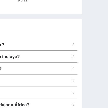
9 días
ar?
é incluye?
?
iajar a África?