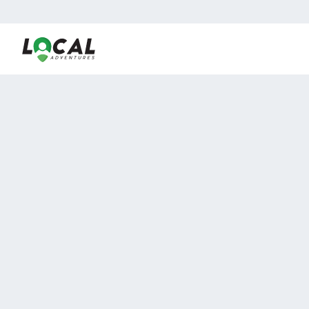
En LocalAdventures reunimos a los mejores expertos y
locales de experiencias al aire libre para acercarlos con
viajeros que desean vivir momentos únicos.
Sobre Nosotros
Buen Fin Viajes
¿Por qué elegirnos?
Club Local
Blog
Viajes en pagos
TOP DESTINOS
Viajes a Europa
Viajes a Perú
Viajes a Egipto