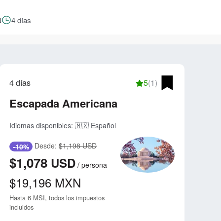
N
4 días
4 días
5
(1)
Escapada Americana
Idiomas disponibles:
🇲🇽 Español
Desde:
$1,198 USD
-10%
$1,078
USD
/
persona
$19,196
MXN
Hasta 6 MSI, todos los impuestos
incluidos