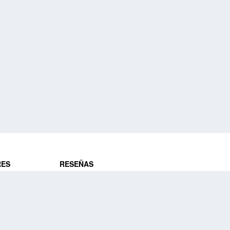
RES
RESEÑAS
ros
Opiniones de clientes
res
¿Es confiable?
Lo que dicen
DE VIAJES