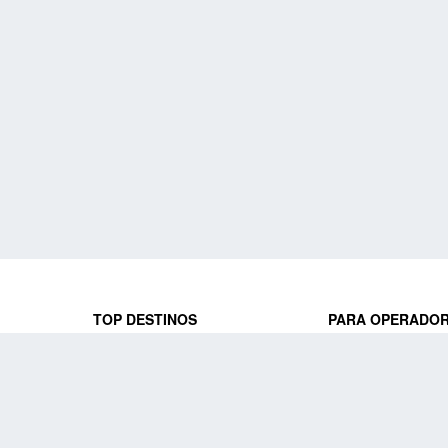
TOP DESTINOS
PARA OPERADO
 y locales
jeros que
Viajes a Europa
Trabaja con nosot
Viajes a Perú
Acceso a operado
Viajes a Egipto
PARA AGENCIAS 