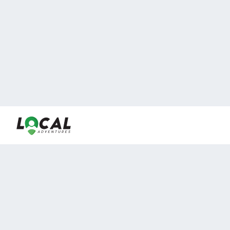
En LocalAdventures reunimos a los mejores expertos y
locales de experiencias al aire libre para acercarlos con
viajeros que desean vivir momentos únicos.
Sobre Nosotros
Buen Fin Viajes
¿Por qué elegirnos?
Club Local
Blog
Viajes en pagos