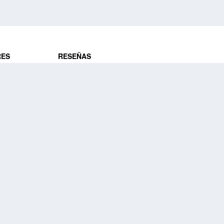
RES
RESEÑAS
ros
Opiniones de clientes
res
¿Es confiable?
Lo que dicen
DE VIAJES
Historias de viajeros
ros
NUESTRA EMPRESA
Nuestra promesa
Nuestra historia