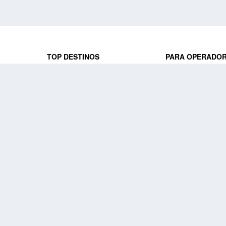
TOP DESTINOS
PARA OPERADO
 y locales
jeros que
Viajes a Europa
Trabaja con nosot
Viajes a Perú
Acceso a operado
Viajes a Egipto
PARA AGENCIAS 
Viajes a Canadá
Trabaja con nosot
Acceso a agencias