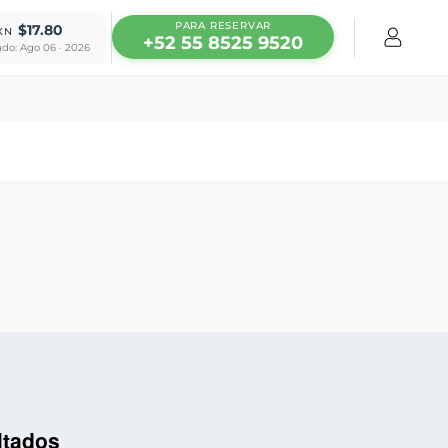
PARA RESERVAR
$17.80
XN
+52 55 8525 9520
ado: Ago 06 · 2026
ltados