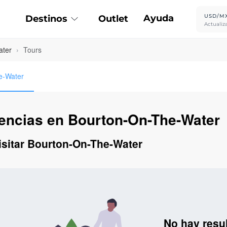
Ayuda
USD/M
Destinos
Outlet
Actualiz
ater
›
Tours
he-Water
iencias en Bourton-On-The-Water
visitar Bourton-On-The-Water
No hay resu