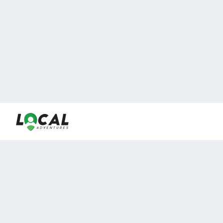
En LocalAdventures reunimos a los mejores expertos y
locales de experiencias al aire libre para acercarlos con
viajeros que desean vivir momentos únicos.
Sobre Nosotros
Buen Fin Viajes
¿Por qué elegirnos?
Club Local
Blog
Viajes en pagos