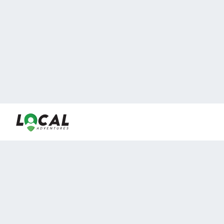
En LocalAdventures reunimos a los mejores expertos y
locales de experiencias al aire libre para acercarlos con
viajeros que desean vivir momentos únicos.
Sobre Nosotros
Buen Fin Viajes
¿Por qué elegirnos?
Club Local
Blog
Viajes en pagos