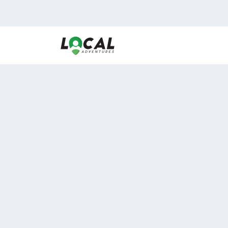
En LocalAdventures reunimos a los mejores expertos
de experiencias al aire libre para acercarlos con via
desean vivir momentos únicos.
Sobre Nosotros
Buen Fin Viajes
¿Por qué elegirnos?
Club Local
Blog
Viajes en pagos
ASOCIADOS A