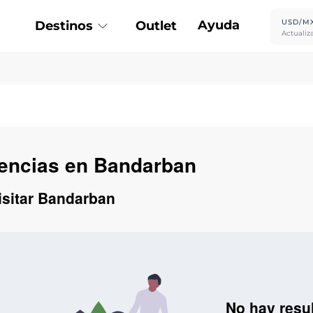
Ayuda
USD/M
Destinos
Outlet
Actualiz
iencias en Bandarban
isitar Bandarban
No hay resu