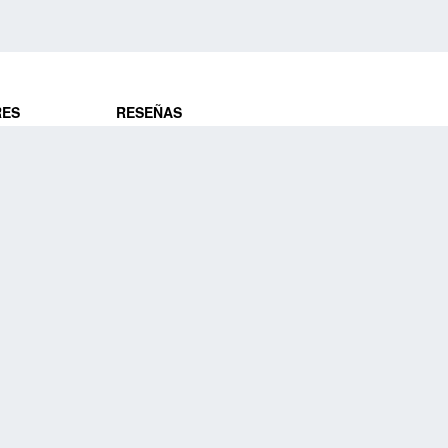
RES
RESEÑAS
ros
Opiniones de clientes
res
¿Es confiable?
Lo que dicen
DE VIAJES
Historias de viajeros
ros
NUESTRA EMPRESA
Nuestra promesa
Nuestra historia