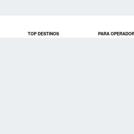
TOP DESTINOS
PARA OPERADO
 y locales
jeros que
Viajes a Europa
Trabaja con nosot
Viajes a Perú
Acceso a operado
Viajes a Egipto
PARA AGENCIAS 
Viajes a Canadá
Trabaja con nosot
Acceso a agencias