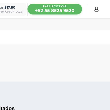
PARA RESERVAR
$17.80
XN
+52 55 8525 9520
ado: Ago 07 · 2026
ltados