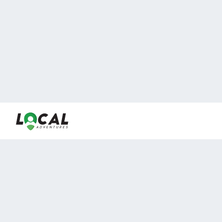
En LocalAdventures reunimos a los mejores expertos y
locales de experiencias al aire libre para acercarlos con
viajeros que desean vivir momentos únicos.
Sobre Nosotros
Buen Fin Viajes
¿Por qué elegirnos?
Club Local
Blog
Viajes en pagos