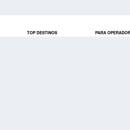
TOP DESTINOS
PARA OPERADO
 y locales
jeros que
Viajes a Europa
Trabaja con nosot
Viajes a Perú
Acceso a operado
Viajes a Egipto
PARA AGENCIAS 
Viajes a Canadá
Trabaja con nosot
Acceso a agencias