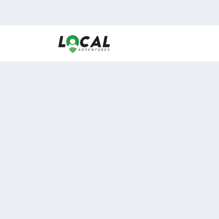
En LocalAdventures reunimos a los mejores expertos
de experiencias al aire libre para acercarlos con via
desean vivir momentos únicos.
Sobre Nosotros
Buen Fin Viajes
¿Por qué elegirnos?
Club Local
Blog
Viajes en pagos
ASOCIADOS A