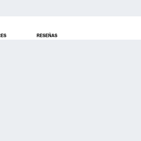
RES
RESEÑAS
ros
Opiniones de clientes
res
¿Es confiable?
Lo que dicen
DE VIAJES
Historias de viajeros
ros
NUESTRA EMPRESA
Nuestra promesa
Nuestra historia