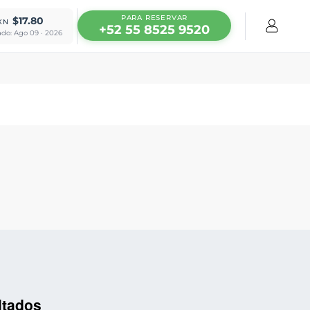
PARA RESERVAR
$17.80
XN
+52 55 8525 9520
ado: Ago 09 · 2026
ltados