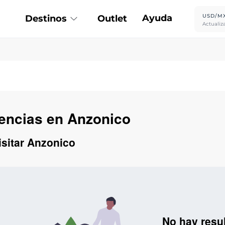
Ayuda
USD/M
Destinos
Outlet
Actualiz
iencias en Anzonico
isitar Anzonico
No hay resu