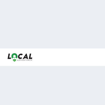
En LocalAdventures reunimos a los mejores expertos y
locales de experiencias al aire libre para acercarlos con
viajeros que desean vivir momentos únicos.
Sobre Nosotros
Buen Fin Viajes
¿Por qué elegirnos?
Club Local
Blog
Viajes en pagos