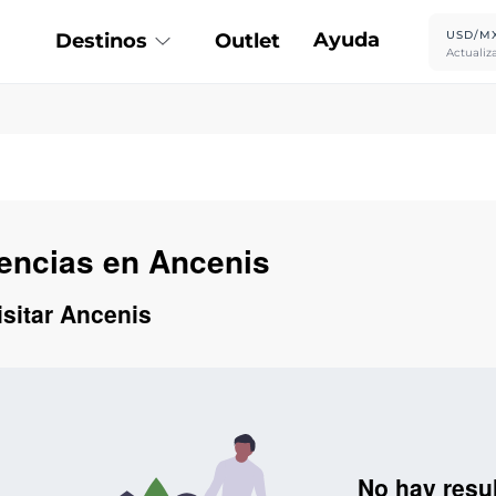
Ayuda
USD/M
Destinos
Outlet
Actualiz
iencias en Ancenis
isitar Ancenis
No hay resu