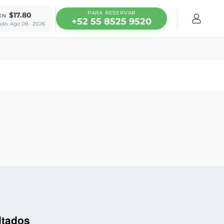
PARA RESERVAR
$17.80
XN
+52 55 8525 9520
ado: Ago 08 · 2026
ltados