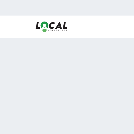
En LocalAdventures reunimos a los mejores expertos
de experiencias al aire libre para acercarlos con via
desean vivir momentos únicos.
Sobre Nosotros
Buen Fin Viajes
¿Por qué elegirnos?
Club Local
Blog
Viajes en pagos
ASOCIADOS A