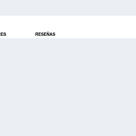
RES
RESEÑAS
ros
Opiniones de clientes
res
¿Es confiable?
Lo que dicen
DE VIAJES
Historias de viajeros
ros
NUESTRA EMPRESA
Nuestra promesa
Nuestra historia