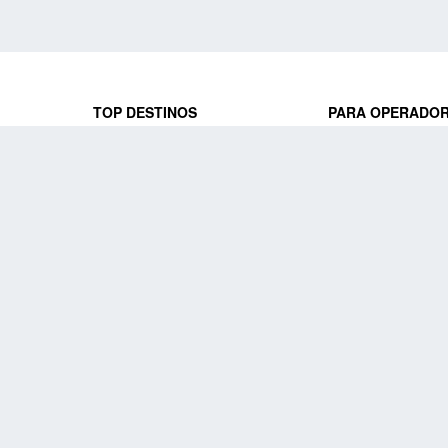
TOP DESTINOS
PARA OPERADO
 y locales
jeros que
Viajes a Europa
Trabaja con nosot
Viajes a Perú
Acceso a operado
Viajes a Egipto
PARA AGENCIAS 
Viajes a Canadá
Trabaja con nosot
Acceso a agencias